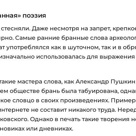
анная» поэзия
стесняли. Даже несмотря на запрет, крепко
ярно. Самые ранние бранные слова археоло
ат употреблялся как в шуточном, так и в об
 изначально использовалась для выражения
такие мастера слова, как Александр Пушкин
шем обществе брань была табуирована, одна
епкое словцо в своих произведениях. Приме
интернете не составит никакого труда. Нере
овского. Однако в печать такие творения н
рновиках или дневниках.