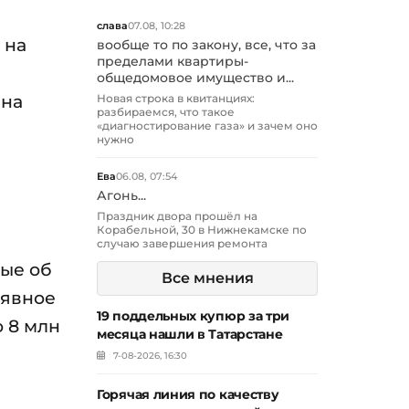
слава
07.08, 10:28
 на
вообще то по закону, все, что за
пределами квартиры-
общедомовое имущество и...
 на
Новая строка в квитанциях:
разбираемся, что такое
«диагностирование газа» и зачем оно
нужно
Ева
06.08, 07:54
Агонь...
Праздник двора прошёл на
Корабельной, 30 в Нижнекамске по
случаю завершения ремонта
ные об
Все мнения
 явное
19 поддельных купюр за три
 8 млн
месяца нашли в Татарстане
7-08-2026, 16:30
Горячая линия по качеству