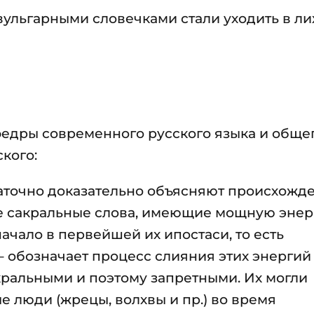
вульгарными словечками стали уходить в ли
федры современного русского языка и обще
кого:
аточно доказательно объясняют происхожд
ые сакральные слова, имеющие мощную энер
чало в первейшей их ипостаси, то есть
 – обозначает процесс слияния этих энергий
кральными и поэтому запретными. Их могли
е люди (жрецы, волхвы и пр.) во время