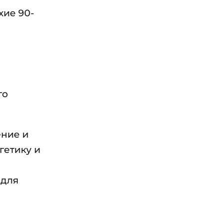
хие 90-
го
ение и
гетику и
 для