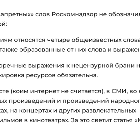
апретных» слов Роскомнадзор не обозначил
й:
иям относятся четыре общеизвестных слова
 а также образованные от них слова и выраже
оречные выражения к нецензурной брани 
кировка ресурсов обязательна.
те (коим интернет не считается), в СМИ, во
ых произведений и произведений народно
ках, на концертах и других развлекательных
льмов в кинотеатрах. За это светит статья 