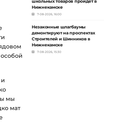
школьных товаров пройдет в
Нижнекамске
7-08-2026, 16:00
е
Незаконные шлагбаумы
демонтируют на проспектах
ги
Строителей и Шинников в
Нижнекамске
рядовом
7-08-2026, 15:30
 особой
 и
ко
ры мы
дко мат
е