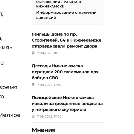
ОБЪЯВЛЕНИЯ
»
РАБОТА В
НИЖНЕКАМСКЕ
,
Информирование о наличии
вакансий
Жильцы дома по пр.
,
Строителей, 64 в Нижнекамске
отпраздновали ремонт двора
ния».
7-08-2026, 18:00
не
Детсады Нижнекамска
передали 200 талисманов для
бойцов СВО
7-08-2026, 17:30
 время
го
Полицейские Нижнекамска
изъяли запрещенные вещества
у нетрезвого скутериста
«Мелкое
7-08-2026, 17:00
Мнения