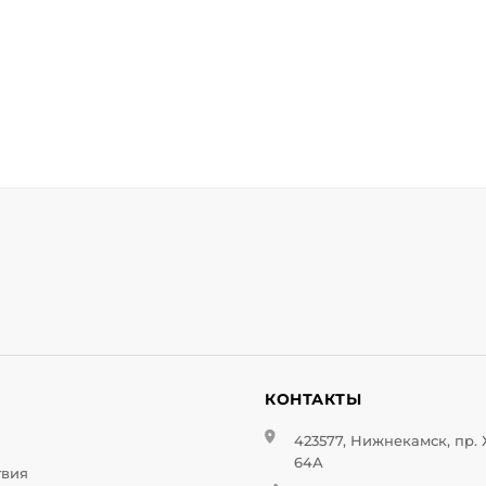
И
КОНТАКТЫ
423577, Нижнекамск, пр.
64А
твия