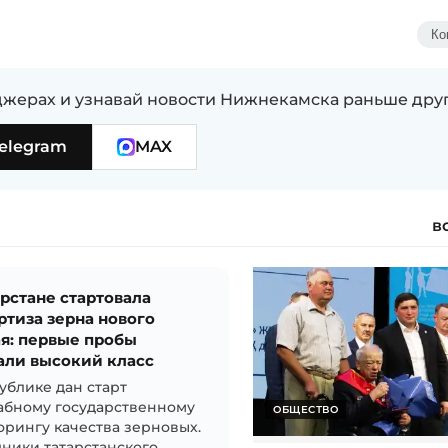
Ко
жерах и узнавай новости Нижнекамска раньше дру
elegram
MAX
в
арстане стартовала
ртиза зерна нового
я: первые пробы
али высокий класс
ублике дан старт
абному государственному
ОБЩЕСТВО
рингу качества зерновых.
ники татарстанского