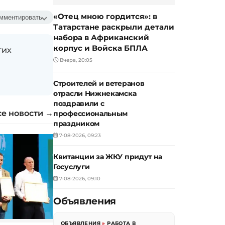
«Отец мною гордится»: в
мментировать
Татарстане раскрыли детали
набора в Африканский
корпус и Войска БПЛА
гих
Вчера, 20:05
Строителей и ветеранов
отрасли Нижнекамска
поздравили с
се новости →
профессиональным
праздником
7-08-2026, 09:23
Квитанции за ЖКУ придут на
Госуслуги
7-08-2026, 09:10
Объявления
ОБЪЯВЛЕНИЯ
»
РАБОТА В