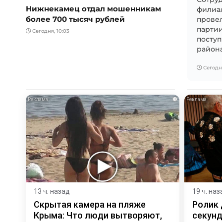
Нижнекамец отдал мошенникам
филиа
более 700 тысяч рублей
прове
парти
Сегодня, 10:03
посту
района
Сегодня
i
13 ч. назад
19 ч. наз
Скрытая камера на пляже
Ролик 
Крыма: Что люди вытворяют,
секунд