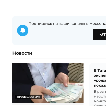
Подпишись на наши каналы в мессенд
T
Новости
В Тат
экспе
урожа
показ
В респ
масшт
ПРОИСШЕСТВИЯ
монито
Сотруд