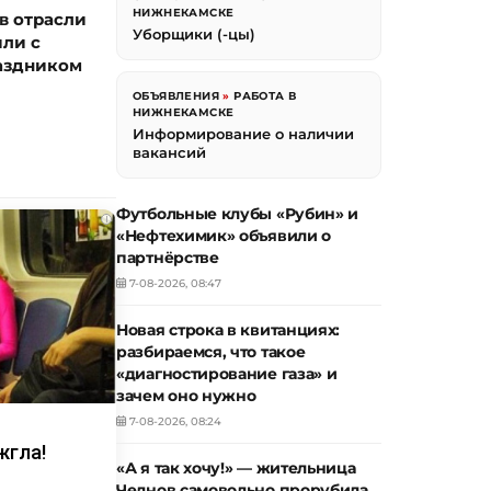
НИЖНЕКАМСКЕ
в отрасли
Уборщики (-цы)
ли с
аздником
ОБЪЯВЛЕНИЯ
»
РАБОТА В
НИЖНЕКАМСКЕ
Информирование о наличии
вакансий
Футбольные клубы «Рубин» и
i
«Нефтехимик» объявили о
партнёрстве
7-08-2026, 08:47
Новая строка в квитанциях:
разбираемся, что такое
«диагностирование газа» и
зачем оно нужно
7-08-2026, 08:24
жгла!
«А я так хочу!» — жительница
Челнов самовольно прорубила