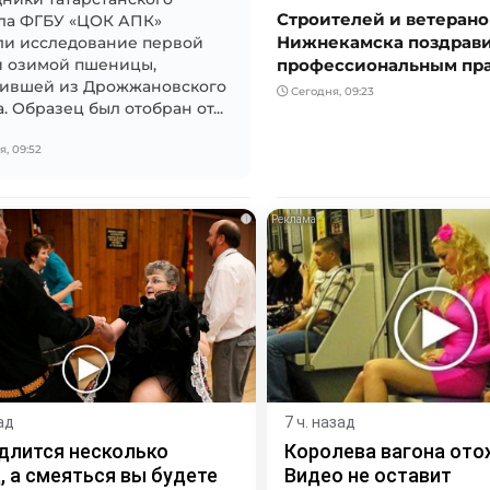
Строителей и ветерано
ла ФГБУ «ЦОК АПК»
Нижнекамска поздрави
ли исследование первой
профессиональным пр
и озимой пшеницы,
пившей из Дрожжановского
Сегодня, 09:23
. Образец был отобран от...
, 09:52
i
ад
7 ч. назад
длится несколько
Королева вагона ото
, а смеяться вы будете
Видео не оставит