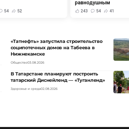
равнодушным
54
52
243
54
41
«Татнефть» запустила строительство
соципотечных домов на Табеева в
Нижнекамске
Общество
03.08.2026
В Татарстане планируют построить
татарский Диснейленд — «Туганленд»
Здоровье и среда
02.08.2026