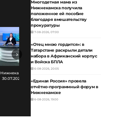
Многодетная мама из
Нижнекамска получила
положенное ей пособие
благодаря вмешательству
прокуратуры
7-08-2026, 07:00
«Отец мною гордится»: в
Татарстане раскрыли детали
›
набора в Африканский корпус
и Войска БПЛА
6-08-2026, 20:05
Новости Нижнекамска. Эфир
Нов
 Нижнекамска. Эфир
29.07.2026
30.07.2026
«Единая Россия» провела
отчётно-программный форум в
Нижнекамске
6-08-2026, 19:00