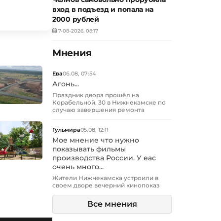
вход в подъезд и попала на
2000 рублей
7-08-2026, 08:17
Мнения
Ева
06.08, 07:54
Агонь...
Праздник двора прошёл на
Корабельной, 30 в Нижнекамске по
случаю завершения ремонта
Гульмира
05.08, 12:11
Мое мнение что нужно
показывать фильмы
производства России. У еас
очень много...
Жители Нижнекамска устроили в
своем дворе вечерний кинопоказ
Все мнения