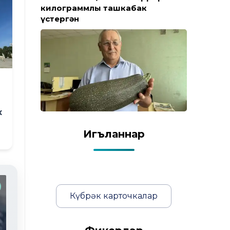
килограммлы ташкабак
үстергән
к
Игъланнар
Фоторепортаж
Күбрәк карточкалар