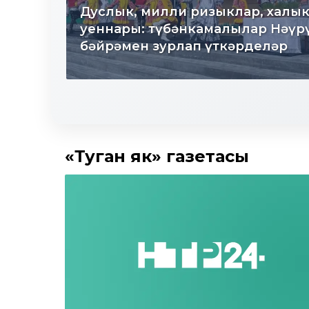
зынчы
Дуслык, милли ризыклар, халы
»
уеннары: түбәнкамалылар Нәүр
бәйрәмен зурлап үткәрделәр
«Туган як» газетасы