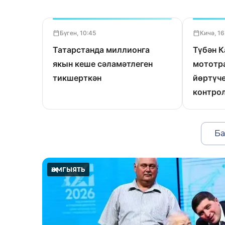
Бүген, 10:45
Кичә, 16
Татарстанда миллионга
Түбән 
якын кеше сәламәтлеген
мототр
тикшерткән
йөртүче
контрол
Ба