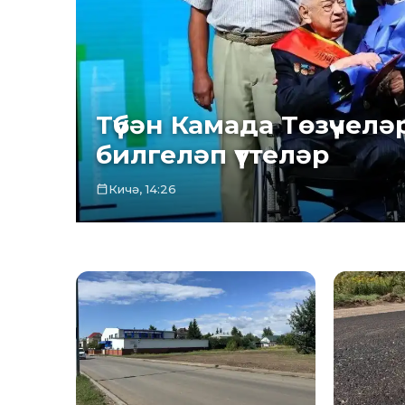
Түбән Камада Төзүчелә
билгеләп үттеләр
Кичә, 14:26