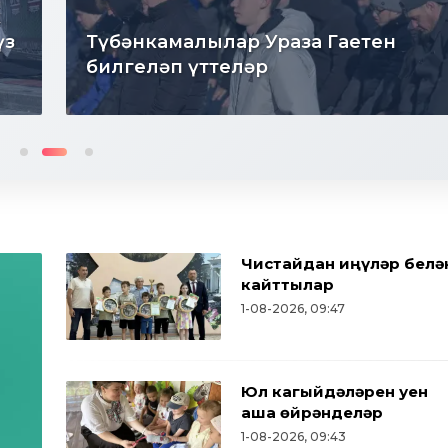
к
үз
Түбәнкамалылар Ураза Гаетен
билгеләп үттеләр
Чистайдан җиңүләр белә
кайттылар
1-08-2026, 09:47
Юл кагыйдәләрен уен
аша өйрәнделәр
1-08-2026, 09:43