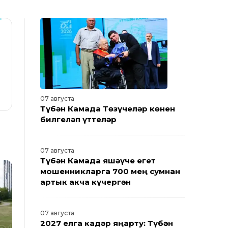
07 августа
Түбән Камада Төзүчеләр көнен
билгеләп үттеләр
07 августа
Түбән Камада яшәүче егет
мошенникларга 700 мең сумнан
артык акча күчергән
07 августа
2027 елга кадәр яңарту: Түбән