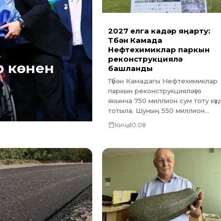
2027 елга кадәр яңарту:
Түбән Камада
Нефтехимиклар паркын
реконструкцияләү
р көнен
башланды
Түбән Камадагы Нефтехимиклар
паркын реконструкцияләүгә
якынча 750 миллион сум тоту күз
тотыла. Шуның 550 миллион...
Кичә, 10:08