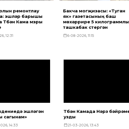
юлын ремонтлау
Бакча могҗизасы: «Туган
а: эшләр барышы
як» газетасының баш
 Түбән Кама мэры
мөхәррире 5 килограммлы
е
ташкабак үстергән
6, 12:31
6-08-2026, 11:15
идениедә эшләгән
Түбән Камада Нәүрүз бәйрәм
ы сагынам»
узды
026, 14:33
21-03-2026, 13:43