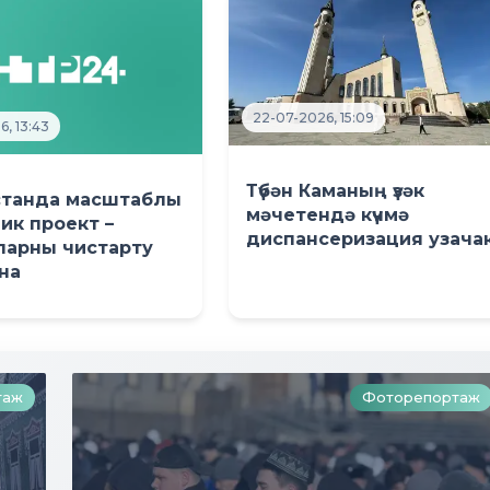
22-07-2026, 15:09
6, 13:43
Түбән Каманың үзәк
станда масштаблы
мәчетендә күчмә
ик проект –
диспансеризация узача
ларны чистарту
на
таж
Фоторепортаж