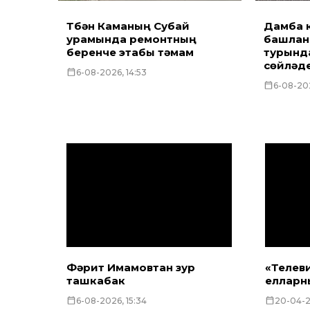
Түбән Каманың Субай
Дамба 
урамында ремонтның
башлан
беренче этабы тәмам
турында
сөйләд
6-08-2026, 14:53
6-08-202
Фәрит Имамовтан зур
«Телев
ташкабак
елларн
6-08-2026, 15:34
20-04-2