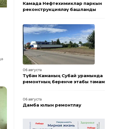
Камада Нефтехимиклар паркын
реконструкцияләү башланды
дә
06 августа
Түбән Каманың Субай урамында
ремонтның беренче этабы тәмам
06 августа
Дамба юлын ремонтлау
башлана: эшләр барышы
турында Түбән Кама мэры
сөйләде