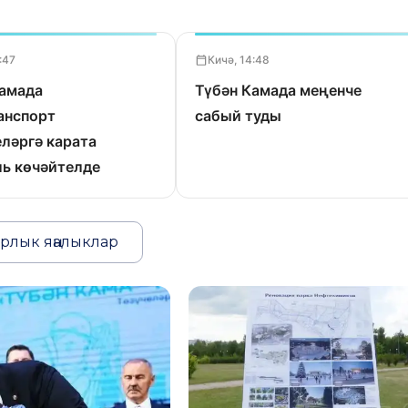
:47
Кичә, 14:48
Камада
Түбән Камада меңенче
анспорт
сабый туды
ләргә карата
ь көчәйтелде
рлык яңалыклар