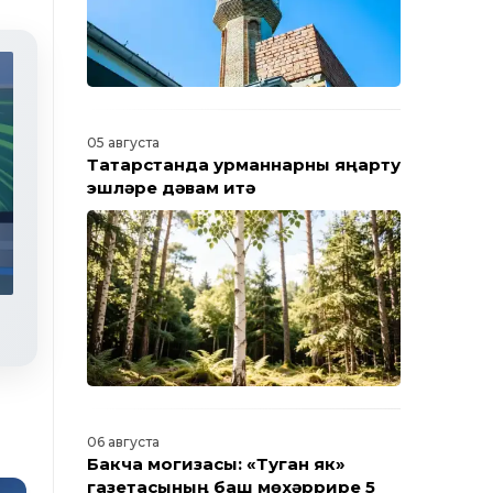
05 августа
Татарстанда урманнарны яңарту
эшләре дәвам итә
Яңалыклар. Эфир 30.07.2026
06 августа
Бакча могҗизасы: «Туган як»
газетасының баш мөхәррире 5