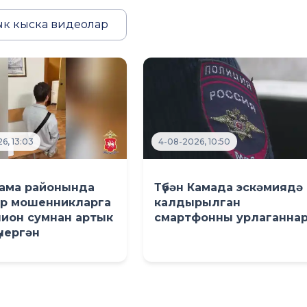
к кыска видеолар
6, 13:03
4-08-2026, 10:50
Кама районында
Түбән Камада эскәмиядә
ер мошенникларга
калдырылган
лион сумнан артык
смартфонны урлаганна
үчергән