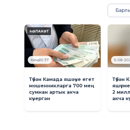
Барлы
Кичә, 10:37
5-08-202
Түбән Камада яшәүче егет
Түбән 
мошенникларга 700 мең
яшүсм
сумнан артык акча
2 мил
күчергән
акча к