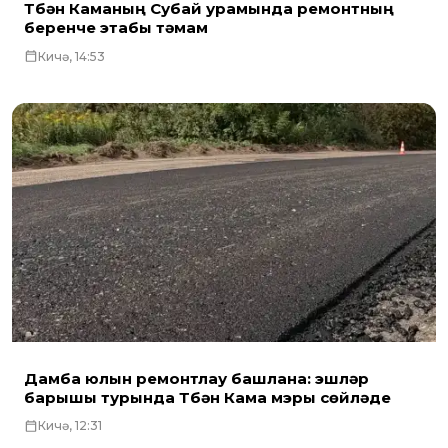
Түбән Каманың Субай урамында ремонтның
беренче этабы тәмам
Кичә, 14:53
Дамба юлын ремонтлау башлана: эшләр
барышы турында Түбән Кама мэры сөйләде
Кичә, 12:31