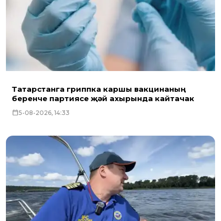
Татарстанга гриппка каршы вакцинаның
беренче партиясе җәй ахырында кайтачак
5-08-2026, 14:33