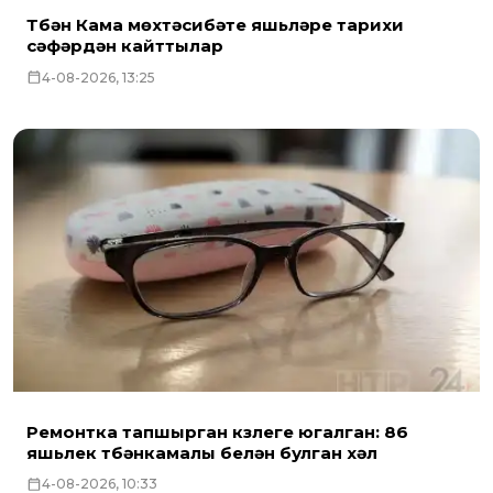
Түбән Кама мөхтәсибәте яшьләре тарихи
сәфәрдән кайттылар
4-08-2026, 13:25
Ремонтка тапшырган күзлеге югалган: 86
яшьлек түбәнкамалы белән булган хәл
4-08-2026, 10:33