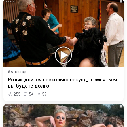
i
8 ч. назад
Ролик длится несколько секунд, а смеяться
вы будете долго
255
54
59
i