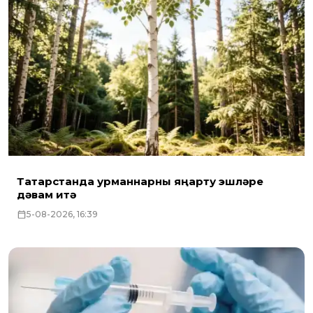
Татарстанда урманнарны яңарту эшләре
дәвам итә
5-08-2026, 16:39