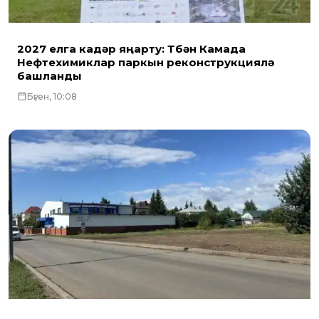
2027 елга кадәр яңарту: Түбән Камада
Нефтехимиклар паркын реконструкцияләү
башланды
Бүген, 10:08