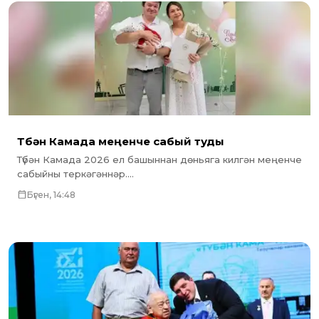
Түбән Камада меңенче сабый туды
Түбән Камада 2026 ел башыннан дөньяга килгән меңенче
сабыйны теркәгәннәр....
Бүген, 14:48