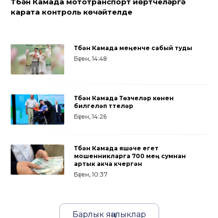
Түбән Камада мототранспорт йөртүчеләргә
карата контроль көчәйтелде
Түбән Камада меңенче сабый туды
Бүген, 14:48
Түбән Камада Төзүчеләр көнен
билгеләп үттеләр
Бүген, 14:26
Түбән Камада яшәүче егет
мошенникларга 700 мең сумнан
артык акча күчергән
Бүген, 10:37
Барлык яңалыклар