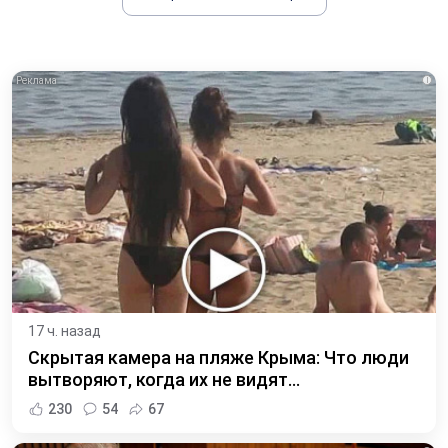
i
17 ч. назад
Скрытая камера на пляже Крыма: Что люди
вытворяют, когда их не видят...
230
54
67