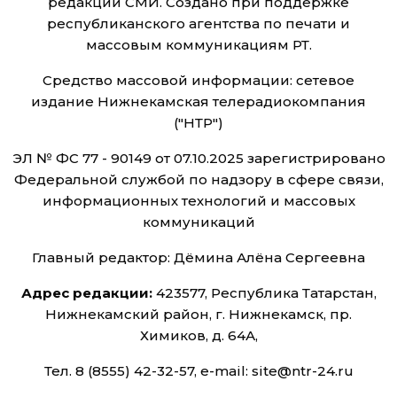
редакций СМИ. Создано при поддержке
республиканского агентства по печати и
массовым коммуникациям РТ.
Средство массовой информации: сетевое
издание Нижнекамская телерадиокомпания
("НТР")
ЭЛ № ФС 77 - 90149 от 07.10.2025 зарегистрировано
Федеральной службой по надзору в сфере связи,
информационных технологий и массовых
коммуникаций
Главный редактор: Дёмина Алёна Сергеевна
Адрес редакции:
423577, Республика Татарстан,
Нижнекамский район, г. Нижнекамск, пр.
Химиков, д. 64А,
Тел. 8 (8555) 42-32-57, e-mail: site@ntr-24.ru