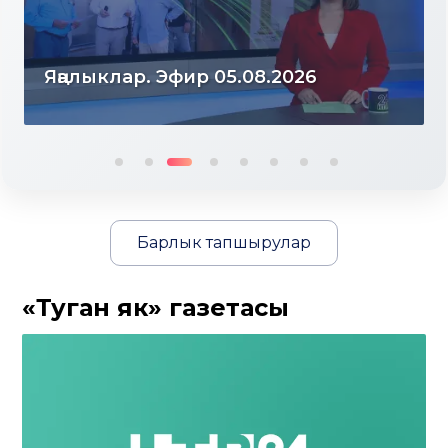
Яңалыклар. Эфир 04.08.2026
Барлык тапшырулар
«Туган як» газетасы