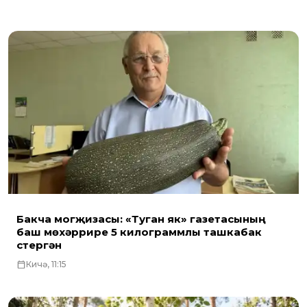
Бакча могҗизасы: «Туган як» газетасының
баш мөхәррире 5 килограммлы ташкабак
үстергән
Кичә, 11:15