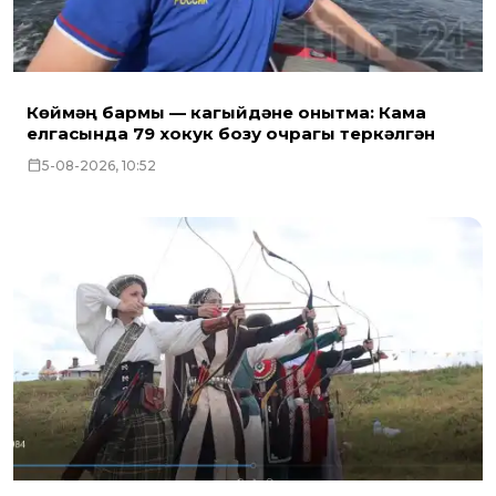
Көймәң бармы — кагыйдәне онытма: Кама
елгасында 79 хокук бозу очрагы теркәлгән
5-08-2026, 10:52