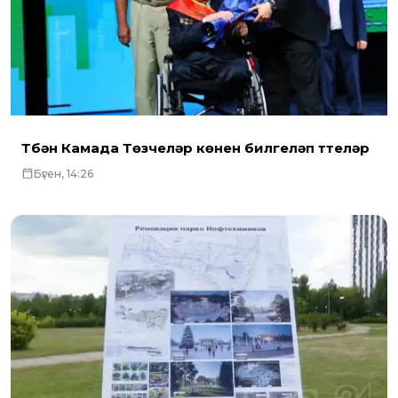
Түбән Камада Төзүчеләр көнен билгеләп үттеләр
Бүген, 14:26