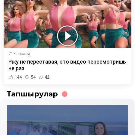
21 ч. назад
Ржу не переставая, это видео пересмотришь
не раз
144
54
42
Тапшырулар