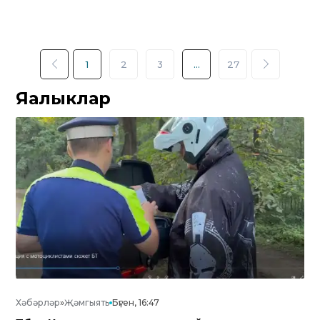
1
2
3
...
27
Яңалыклар
Хәбәрләр
»
Җәмгыять
Бүген, 16:47