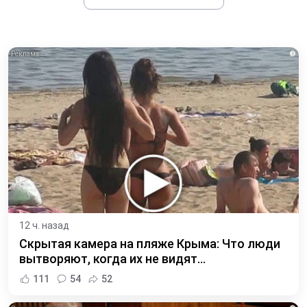
i
12 ч. назад
Скрытая камера на пляже Крыма: Что люди
вытворяют, когда их не видят...
111
54
52