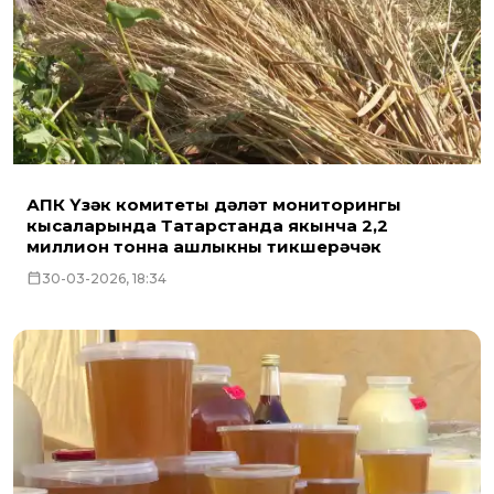
АПК Үзәк комитеты дәүләт мониторингы
кысаларында Татарстанда якынча 2,2
миллион тонна ашлыкны тикшерәчәк
30-03-2026, 18:34