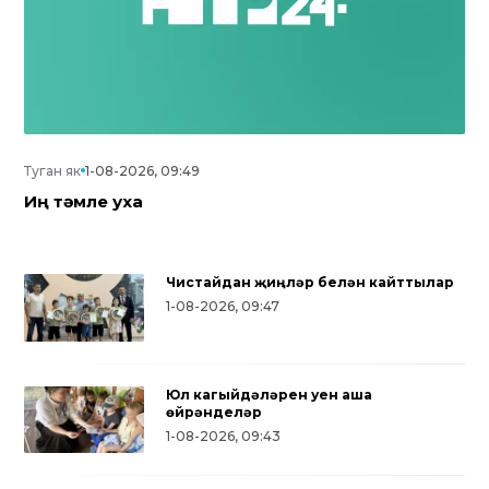
Туган як
1-08-2026, 09:49
Иң тәмле уха
Чистайдан җиңүләр белән кайттылар
1-08-2026, 09:47
Юл кагыйдәләрен уен аша
өйрәнделәр
1-08-2026, 09:43