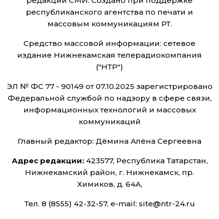
редакций СМИ. Создано при поддержке
республиканского агентства по печати и
массовым коммуникациям РТ.
Средство массовой информации: сетевое
издание Нижнекамская телерадиокомпания
("НТР")
ЭЛ № ФС 77 - 90149 от 07.10.2025 зарегистрировано
Федеральной службой по надзору в сфере связи,
информационных технологий и массовых
коммуникаций
Главный редактор: Дёмина Алёна Сергеевна
Адрес редакции:
423577, Республика Татарстан,
Нижнекамский район, г. Нижнекамск, пр.
Химиков, д. 64А,
Тел. 8 (8555) 42-32-57, e-mail: site@ntr-24.ru