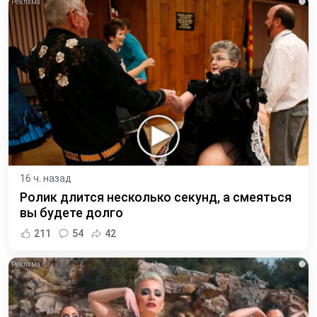
i
16 ч. назад
Ролик длится несколько секунд, а смеяться
вы будете долго
211
54
42
i