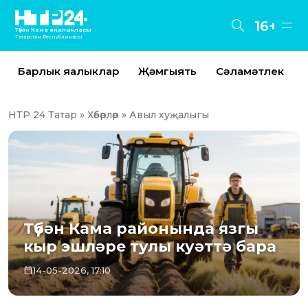
16+
Түбән Кама яңалыклары
Татарстан Республикасы
Барлык яңалыклар
Җәмгыять
Сәламәтлек
НТР 24 Татар
»
Хәбәрләр
» Авыл хуҗалыгы
Түбән Кама районында язгы
кыр эшләре тулы куәттә бара
14-05-2026, 17:10