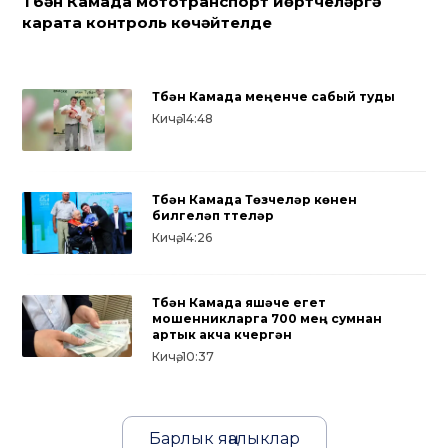
Түбән Камада мототранспорт йөртүчеләргә
карата контроль көчәйтелде
Түбән Камада меңенче сабый туды
Кичә, 14:48
Түбән Камада Төзүчеләр көнен
билгеләп үттеләр
Кичә, 14:26
Түбән Камада яшәүче егет
мошенникларга 700 мең сумнан
артык акча күчергән
Кичә, 10:37
Барлык яңалыклар