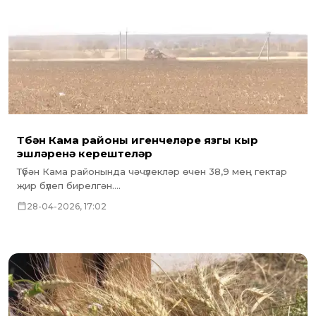
Түбән Кама районы игенчеләре язгы кыр
эшләренә керештеләр
Түбән Кама районында чәчүлекләр өчен 38,9 мең гектар
җир бүлеп бирелгән....
28-04-2026, 17:02