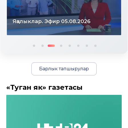
Яңалыклар. Эфир 04.08.2026
Барлык тапшырулар
«Туган як» газетасы