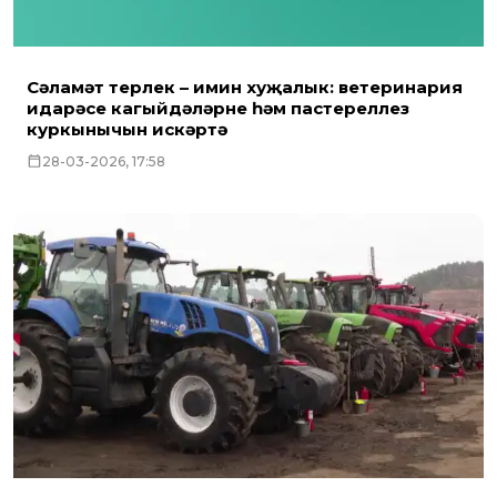
Сәламәт терлек – имин хуҗалык: ветеринария
идарәсе кагыйдәләрне һәм пастереллез
куркынычын искәртә
28-03-2026, 17:58