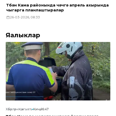
Түбән Кама районында чәчүгә апрель ахырында
чыгарга планлаштыралар
26-03-2026, 08:33
Яңалыклар
Хәбәрләр
»
Җәмгыять
Кичә, 16:47