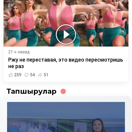
21 ч. назад
Ржу не переставая, это видео пересмотришь
не раз
259
54
51
Тапшырулар