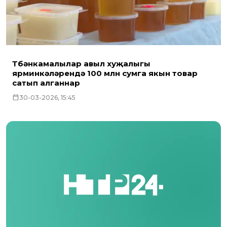
Түбәнкамалылар авыл хуҗалыгы
ярминкәләрендә 100 млн сумга якын товар
сатып алганнар
30-03-2026, 15:45