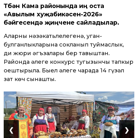
Түбән Кама районында иң оста
«Авылым хуҗабикәсен-2026»
бәйгесендә җиңүчене сайладылар.
Аларның нәзәкатьлелегенә, уңган-
булганлыкларына сокланып туймаслык,
ди жюри әгъзалары бер тавыштан.
Районда әлеге конкурс тугызынчы тапкыр
оештырыла. Быел әлеге чарада 14 гүзәл
зат көч сынашты.
❮
❯