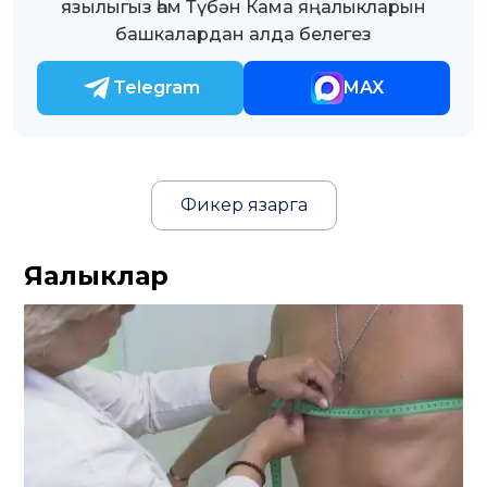
язылыгыз һәм Түбән Кама яңалыкларын
башкалардан алда белегез
Telegram
MAX
Фикер язарга
Яңалыклар