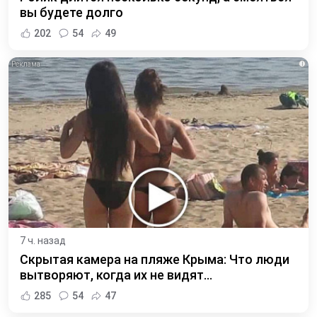
вы будете долго
202
54
49
i
7 ч. назад
Скрытая камера на пляже Крыма: Что люди
вытворяют, когда их не видят...
285
54
47