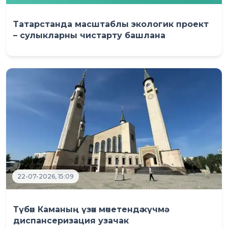
Татарстанда масштаблы экологик проект
– сулыкларны чистарту башлана
22-07-2026, 15:09
Түбән Каманың үзәк мәчетендә күчмә
диспансеризация узачак