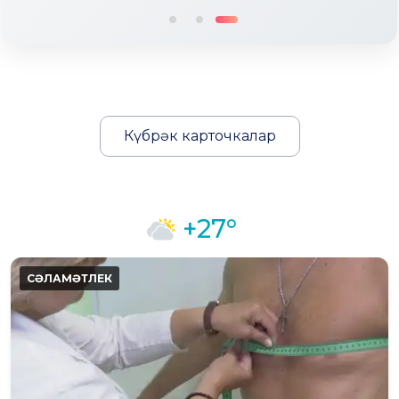
Күбрәк карточкалар
+27°