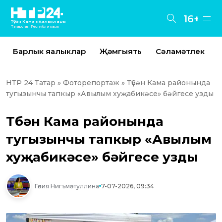
16+
Түбән Кама яңалыклары
Татарстан Республикасы
Барлык яңалыклар
Җәмгыять
Сәламәтлек
НТР 24 Татар
»
Фоторепортаж
» Түбән Кама районында
тугызынчы тапкыр «Авылым хуҗабикәсе» бәйгесе узды
Түбән Кама районында
тугызынчы тапкыр «Авылым
хуҗабикәсе» бәйгесе узды
Гөлия Нигъмәтуллина
7-07-2026, 09:34