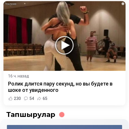
i
16 ч. назад
Ролик длится пару секунд, но вы будете в
шоке от увиденного
230
54
65
Тапшырулар