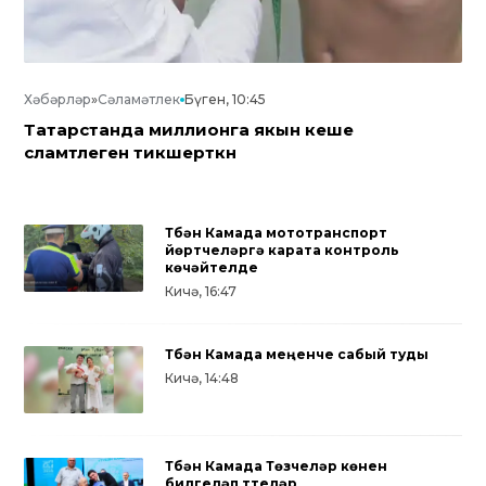
Хәбәрләр
»
Сәламәтлек
Бүген, 10:45
Татарстанда миллионга якын кеше
сәламәтлеген тикшерткән
Түбән Камада мототранспорт
йөртүчеләргә карата контроль
көчәйтелде
Кичә, 16:47
Түбән Камада меңенче сабый туды
Кичә, 14:48
Түбән Камада Төзүчеләр көнен
билгеләп үттеләр