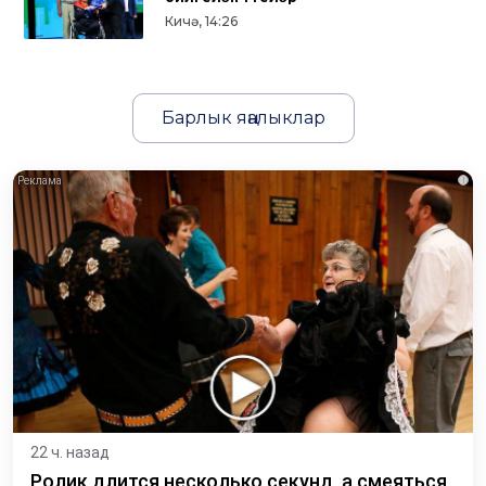
Кичә, 14:26
Барлык яңалыклар
i
22 ч. назад
Ролик длится несколько секунд, а смеяться