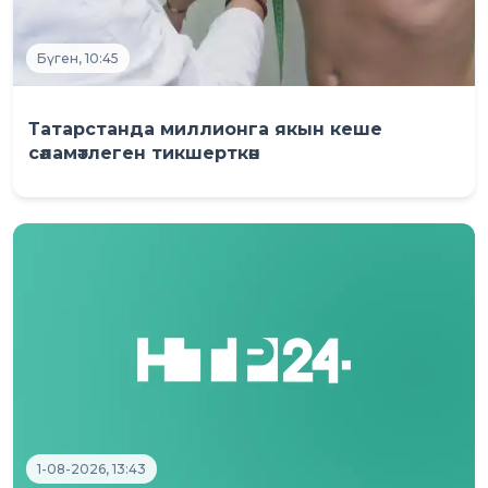
Бүген, 10:45
Татарстанда миллионга якын кеше
сәламәтлеген тикшерткән
1-08-2026, 13:43