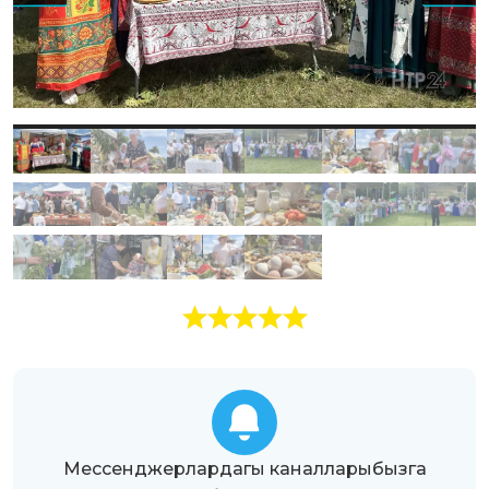
Мессенджерлардагы каналларыбызга