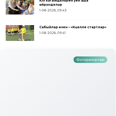
Юл кагыйдәләрен уен аша
өйрәнделәр
1-08-2026, 09:43
Сабыйлар өчен – «Күңелле стартлар»
1-08-2026, 09:41
Фоторепортаж
Түбән Кама районында тугызынчы
тапкыр «Авылым хуҗабикәсе»
бәйгесе узды