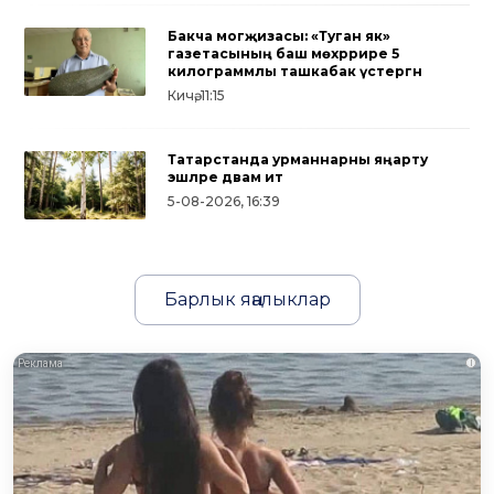
Бакча могҗизасы: «Туган як»
газетасының баш мөхәррире 5
килограммлы ташкабак үстергән
Кичә, 11:15
Татарстанда урманнарны яңарту
эшләре дәвам итә
5-08-2026, 16:39
Барлык яңалыклар
i