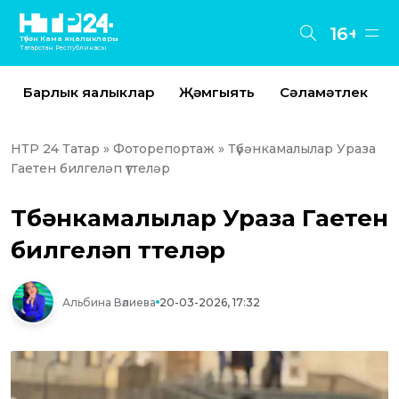
16+
Түбән Кама яңалыклары
Татарстан Республикасы
Барлык яңалыклар
Җәмгыять
Сәламәтлек
НТР 24 Татар
»
Фоторепортаж
» Түбәнкамалылар Ураза
Гаетен билгеләп үттеләр
Түбәнкамалылар Ураза Гаетен
билгеләп үттеләр
Альбина Вәлиева
20-03-2026, 17:32