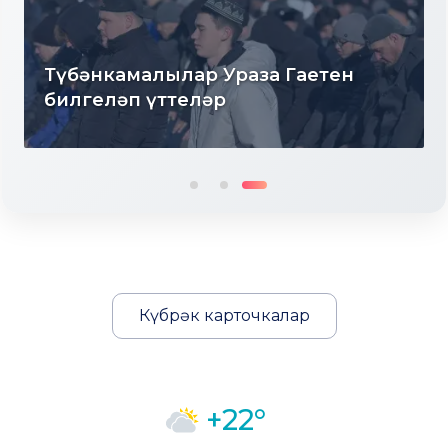
Түбән Кама районында тугызынчы
тапкыр «Авылым хуҗабикәсе»
бәйгесе узды
Күбрәк карточкалар
+22°