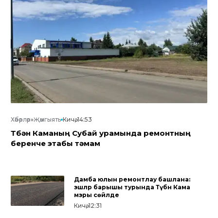
Хәбәрләр
»
Җәмгыять
Кичә, 14:53
Түбән Каманың Субай урамында ремонтның
беренче этабы тәмам
Дамба юлын ремонтлау башлана:
эшләр барышы турында Түбән Кама
мэры сөйләде
Кичә, 12:31