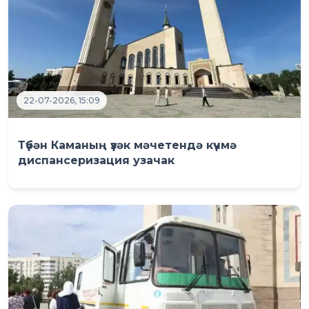
22-07-2026, 15:09
Түбән Каманың үзәк мәчетендә күчмә
диспансеризация узачак