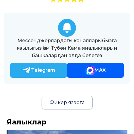
Мессенджерлардагы каналларыбызга
язылыгыз һәм Түбән Кама яңалыкларын
башкалардан алда белегез
Telegram
MAX
Фикер язарга
Яңалыклар