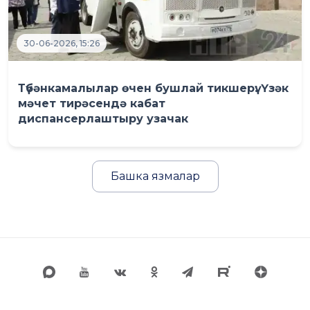
30-06-2026, 15:26
Түбәнкамалылар өчен бушлай тикшерү: Үзәк
мәчет тирәсендә кабат
диспансерлаштыру узачак
Башка язмалар