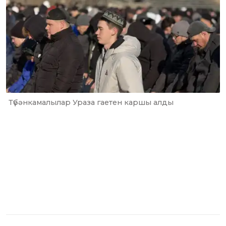
Түбәнкамалылар Ураза гаетен каршы алды