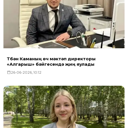
Түбән Каманың өч мәктәп директоры
«Алгарыш» бәйгесендә җиңү яулады
26-06-2026, 10:12