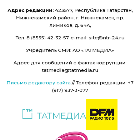
Адрес редакции:
423577, Республика Татарстан,
Нижнекамский район, г. Нижнекамск, пр.
Химиков, д. 64А,
Тел. 8 (8555) 42-32-57, e-mail: site@ntr-24.ru
Учредитель СМИ: АО «ТАТМЕДИА»
Адрес для сообщений о фактах коррупции:
tatmedia@tatmedia.ru
Письмо редактору сайта
// Телефон редакции: +7
(917) 937-3-077