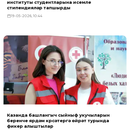
институты студентларына исемле
стипендияләр тапшырды
19-05-2026, 10:44
Казанда башлангыч сыйныф укучыларын
беренче ярдәм күрсәтергә өйрәтү турында
фикер алыштылар