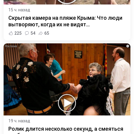
15 ч. назад
Скрытая камера на пляже Крыма: Что люди
вытворяют, когда их не видят...
225
54
65
i
19 ч. назад
Ролик длится несколько секунд, а смеяться