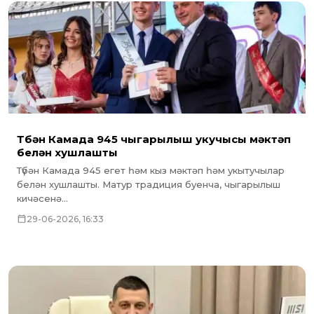
Түбән Камада 945 чыгарылыш укучысы мәктәп
белән хушлашты
Түбән Камада 945 егет һәм кыз мәктәп һәм укытучылар
белән хушлашты. Матур традиция буенча, чыгарылыш
кичәсенә...
29-06-2026, 16:33