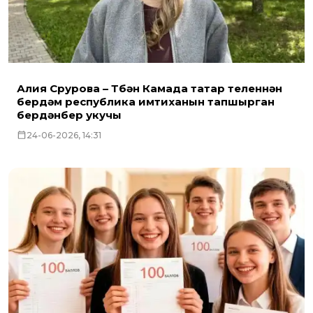
Алия Срурова – Түбән Камада татар теленнән
бердәм республика имтиханын тапшырган
бердәнбер укучы
24-06-2026, 14:31