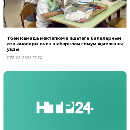
Түбән Камада мәктәпкәчә яшьтәге балаларның
ата-аналары өчен шәһәркүләм гомум җыелышы
узды
13-05-2026, 17:30