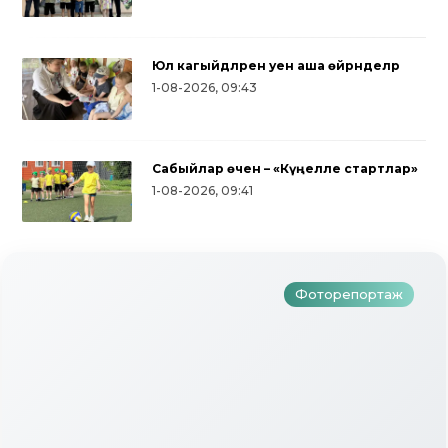
Юл кагыйдәләрен уен аша өйрәнделәр
1-08-2026, 09:43
Сабыйлар өчен – «Күңелле стартлар»
Дуслык, милли ризыклар, халык
1-08-2026, 09:41
уеннары: түбәнкамалылар Нәүрүз
бәйрәмен зурлап үткәрделәр
Фоторепортаж