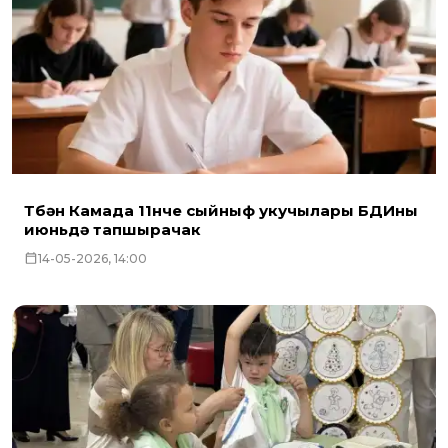
Түбән Камада 11нче сыйныф укучылары БДИны
июньдә тапшырачак
14-05-2026, 14:00