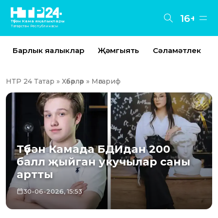
16+
Түбән Кама яңалыклары
Татарстан Республикасы
Барлык яңалыклар
Җәмгыять
Сәламәтлек
НТР 24 Татар
»
Хәбәрләр
» Мәгариф
Түбән Камада БДИдан 200
балл җыйган укучылар саны
артты
30-06-2026, 15:53