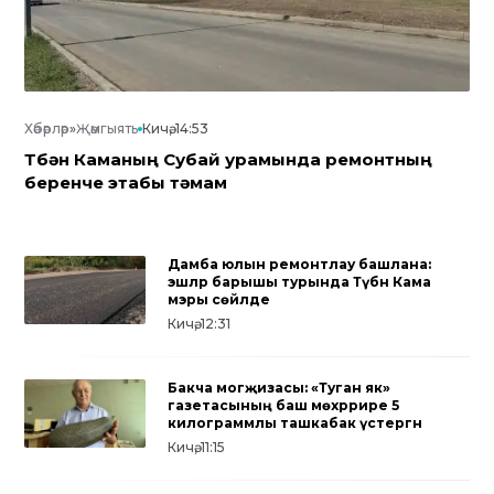
Хәбәрләр
»
Җәмгыять
Кичә, 14:53
Түбән Каманың Субай урамында ремонтның
беренче этабы тәмам
Дамба юлын ремонтлау башлана:
эшләр барышы турында Түбән Кама
мэры сөйләде
Кичә, 12:31
Бакча могҗизасы: «Туган як»
газетасының баш мөхәррире 5
килограммлы ташкабак үстергән
Кичә, 11:15