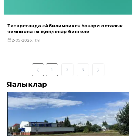
Татарстанда «Абилимпикс» һөнәри осталык
чемпионаты җиңүчеләр билгеле
2-05-2026, 11:41
1
2
3
Яңалыклар