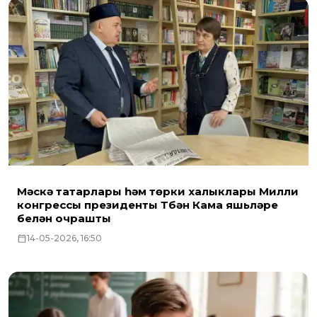
Мәскәү татарлары һәм төрки халыклары Милли
конгрессы президенты Түбән Кама яшьләре
белән очрашты
14-05-2026, 16:50