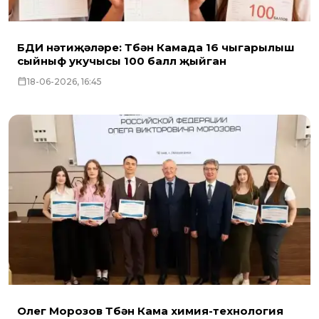
БДИ нәтиҗәләре: Түбән Камада 16 чыгарылыш
сыйныф укучысы 100 балл җыйган
18-06-2026, 16:45
Олег Морозов Түбән Кама химия-технология