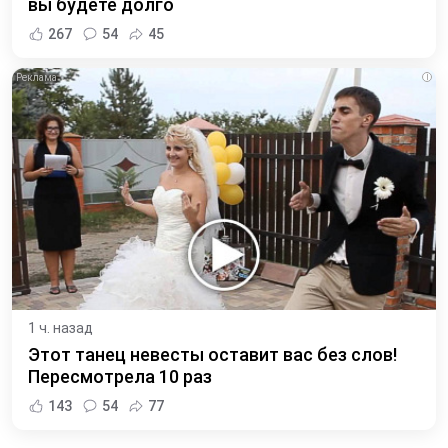
вы будете долго
267
54
45
i
1 ч. назад
Этот танец невесты оставит вас без слов!
Пересмотрела 10 раз
143
54
77