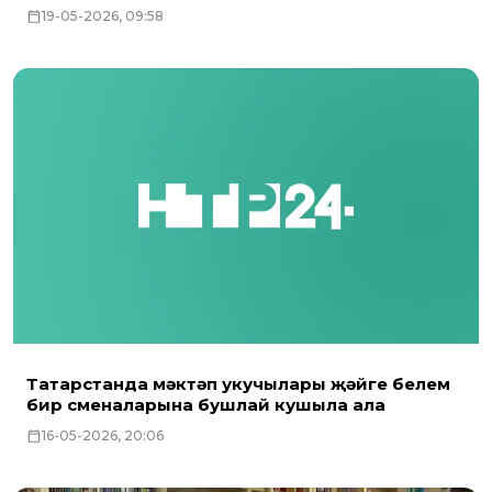
19-05-2026, 09:58
Татарстанда мәктәп укучылары җәйге белем
бирү сменаларына бушлай кушыла ала
16-05-2026, 20:06