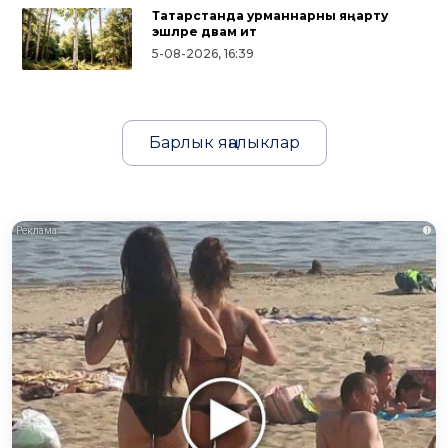
Татарстанда урманнарны яңарту
эшләре дәвам итә
5-08-2026, 16:39
Барлык яңалыклар
i