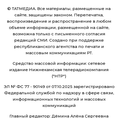
© ТАТМЕДИА. Все материалы, размещенные на
сайте, защищены законом. Перепечатка,
воспроизведение и распространение в любом
объеме информации, размещенной на сайте,
возможна только с письменного согласия
редакций СМИ. Создано при поддержке
республиканского агентства по печати и
массовым коммуникациям РТ.
Средство массовой информации: сетевое
издание Нижнекамская телерадиокомпания
("НТР")
ЭЛ № ФС 77 - 90149 от 07.10.2025 зарегистрировано
Федеральной службой по надзору в сфере связи,
информационных технологий и массовых
коммуникаций
Главный редактор: Дёмина Алёна Сергеевна