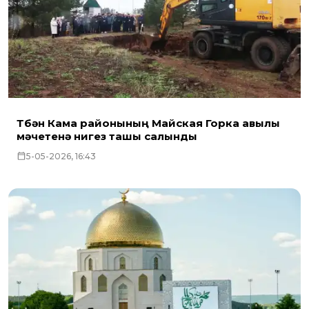
Түбән Кама районының Майская Горка авылы
мәчетенә нигез ташы салынды
5-05-2026, 16:43