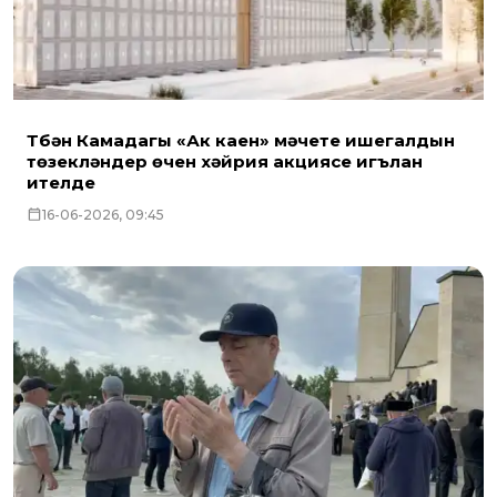
Түбән Камадагы «Ак каен» мәчете ишегалдын
төзекләндерү өчен хәйрия акциясе игълан
ителде
16-06-2026, 09:45