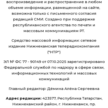
воспроизведение и распространение в любом
объеме информации, размещенной на сайте,
возможна только с письменного согласия
редакций СМИ. Создано при поддержке
республиканского агентства по печати и
массовым коммуникациям РТ.
Средство массовой информации: сетевое
издание Нижнекамская телерадиокомпания
("НТР")
ЭЛ № ФС 77 - 90149 от 07.10.2025 зарегистрировано
Федеральной службой по надзору в сфере связи,
информационных технологий и массовых
коммуникаций
Главный редактор: Дёмина Алёна Сергеевна
Адрес редакции:
423577, Республика Татарстан,
Нижнекамский район, г. Нижнекамск, пр.