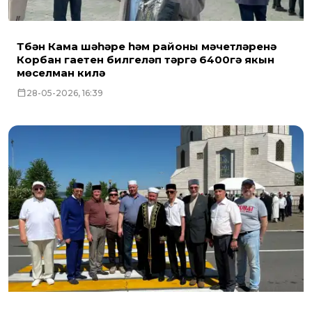
Түбән Кама шәһәре һәм районы мәчетләренә
Корбан гаетен билгеләп үтәргә 6400гә якын
мөселман килә
28-05-2026, 16:39