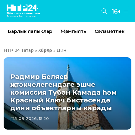
16+
Түбән Кама яңалыклары
Татарстан Республикасы
Барлык яңалыклар
Җәмгыять
Сәламәтлек
НТР 24 Татар
»
Хәбәрләр
» Дин
Радмир Беляев
җитәкчелегендәге эшче
комиссия Түбән Камада һәм
Красный Ключ бистәсендә
дини объектларны карады
5-08-2026, 15:20