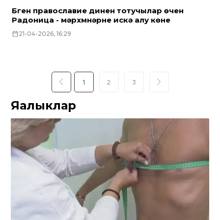
Бүген православие динен тотучылар өчен
Радоница - мәрхүмнәрне искә алу көне
21-04-2026, 16:29
1
2
3
Яңалыклар