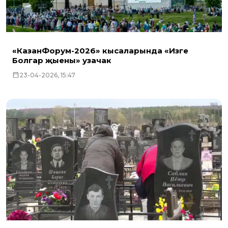
«КазанФорум-2026» кысаларында «Изге
Болгар җыены» узачак
23-04-2026, 15:47