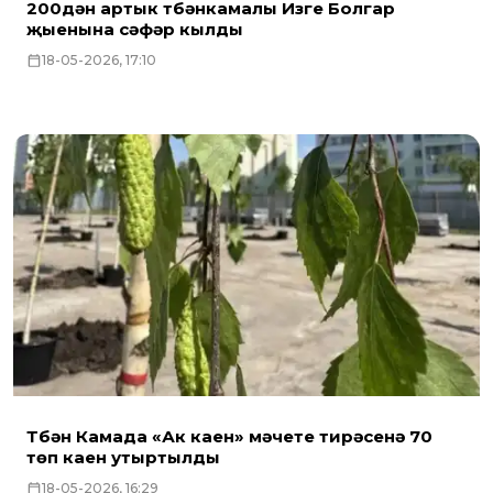
200дән артык түбәнкамалы Изге Болгар
җыенына сәфәр кылды
18-05-2026, 17:10
Түбән Камада «Ак каен» мәчете тирәсенә 70
төп каен утыртылды
18-05-2026, 16:29