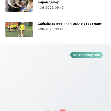
өйрәнделәр
1-08-2026, 09:43
Сабыйлар өчен – «Күңелле стартлар»
Түбән Кама районында тугызынчы
1-08-2026, 09:41
тапкыр «Авылым хуҗабикәсе»
бәйгесе узды
Фоторепортаж