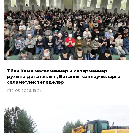
Түбән Кама мөселманнары каһарманнар
рухына дога кылып, Ватанны саклаучыларга
сәламәтлек теләделәр
8-05-2026, 19:24