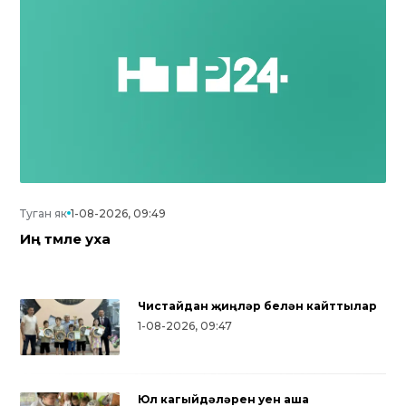
Туган як
1-08-2026, 09:49
Иң тәмле уха
Чистайдан җиңүләр белән кайттылар
1-08-2026, 09:47
Юл кагыйдәләрен уен аша