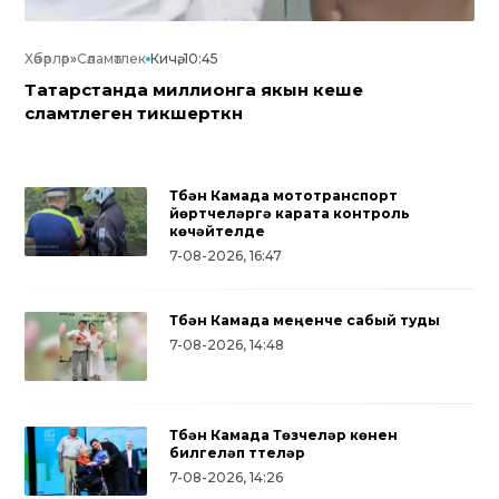
Хәбәрләр
»
Сәламәтлек
Кичә, 10:45
Татарстанда миллионга якын кеше
сәламәтлеген тикшерткән
Түбән Камада мототранспорт
йөртүчеләргә карата контроль
көчәйтелде
7-08-2026, 16:47
Түбән Камада меңенче сабый туды
7-08-2026, 14:48
Түбән Камада Төзүчеләр көнен
билгеләп үттеләр
7-08-2026, 14:26