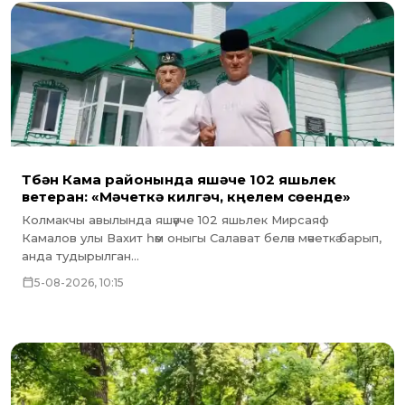
Түбән Кама районында яшәүче 102 яшьлек
ветеран: «Мәчеткә килгәч, күңелем сөенде»
Колмакчы авылында яшәүче 102 яшьлек Мирсаяф
Камалов улы Вахит һәм оныгы Салават белән мәчеткә барып,
анда тудырылган...
5-08-2026, 10:15