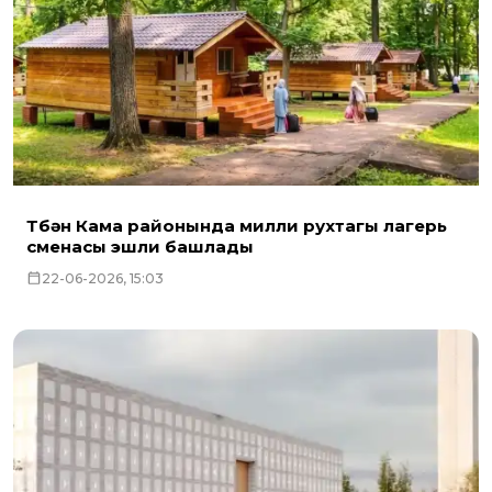
Түбән Кама районында милли рухтагы лагерь
сменасы эшли башлады
22-06-2026, 15:03