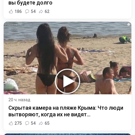
вы будете долго
186
54
62
i
20 ч. назад
Скрытая камера на пляже Крыма: Что люди
вытворяют, когда их не видят...
275
54
65