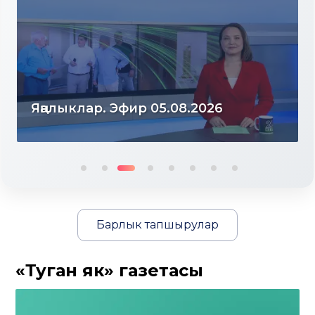
Яңалыклар. Эфир 04.08.2026
Барлык тапшырулар
«Туган як» газетасы