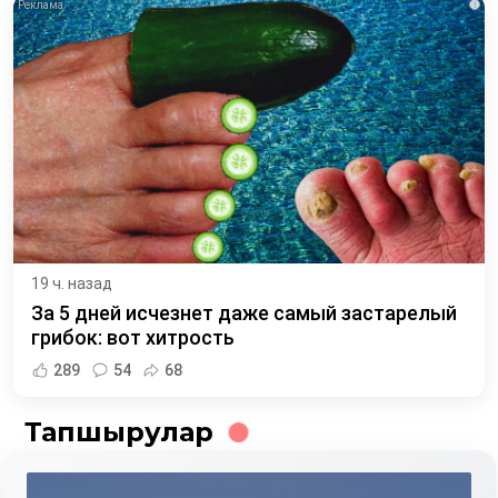
i
19 ч. назад
За 5 дней исчезнет даже самый застарелый
грибок: вот хитрость
289
54
68
Тапшырулар