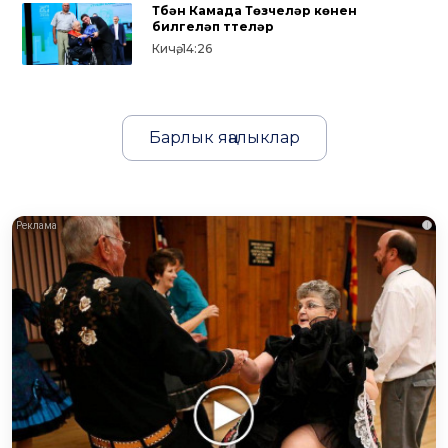
Түбән Камада Төзүчеләр көнен
билгеләп үттеләр
Кичә, 14:26
Барлык яңалыклар
i