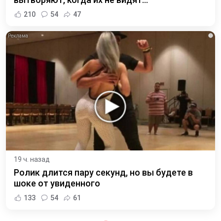
210
54
47
i
19 ч. назад
Ролик длится пару секунд, но вы будете в
шоке от увиденного
133
54
61