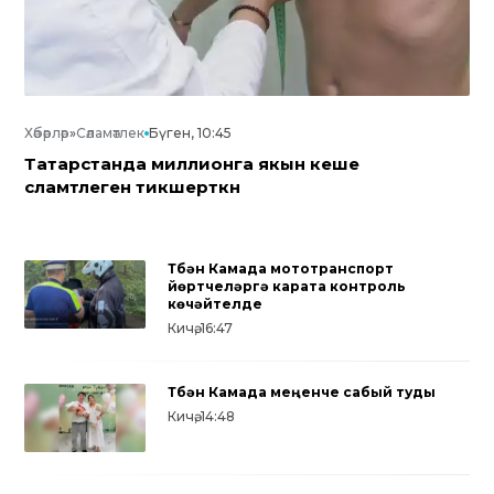
Хәбәрләр
»
Сәламәтлек
Бүген, 10:45
Татарстанда миллионга якын кеше
сәламәтлеген тикшерткән
Түбән Камада мототранспорт
йөртүчеләргә карата контроль
көчәйтелде
Кичә, 16:47
Түбән Камада меңенче сабый туды
Кичә, 14:48