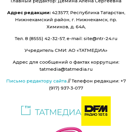
Главный редактор: Дёмина Алёна Сергеевна
Адрес редакции:
423577, Республика Татарстан,
Нижнекамский район, г. Нижнекамск, пр.
Химиков, д. 64А,
Тел. 8 (8555) 42-32-57, e-mail: site@ntr-24.ru
Учредитель СМИ: АО «ТАТМЕДИА»
Адрес для сообщений о фактах коррупции:
tatmedia@tatmedia.ru
Письмо редактору сайта
// Телефон редакции: +7
(917) 937-3-077