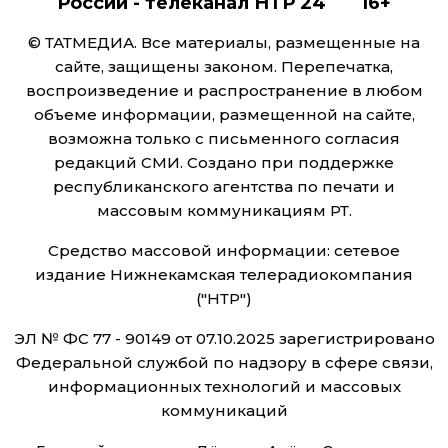
России - телеканал НТР 24 16+
© ТАТМЕДИА. Все материалы, размещенные на
сайте, защищены законом. Перепечатка,
воспроизведение и распространение в любом
объеме информации, размещенной на сайте,
возможна только с письменного согласия
редакций СМИ. Создано при поддержке
республиканского агентства по печати и
массовым коммуникациям РТ.
Средство массовой информации: сетевое
издание Нижнекамская телерадиокомпания
("НТР")
ЭЛ № ФС 77 - 90149 от 07.10.2025 зарегистрировано
Федеральной службой по надзору в сфере связи,
информационных технологий и массовых
коммуникаций