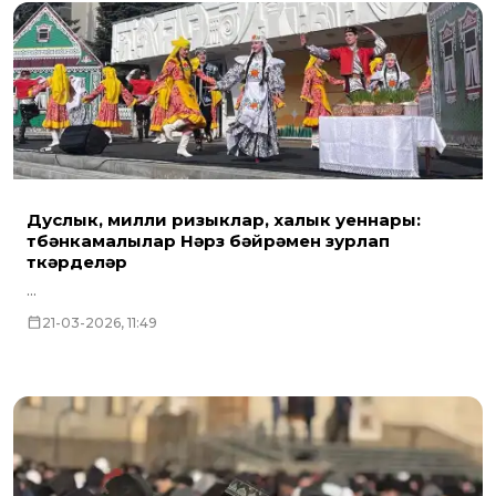
Дуслык, милли ризыклар, халык уеннары:
түбәнкамалылар Нәүрүз бәйрәмен зурлап
үткәрделәр
...
21-03-2026, 11:49