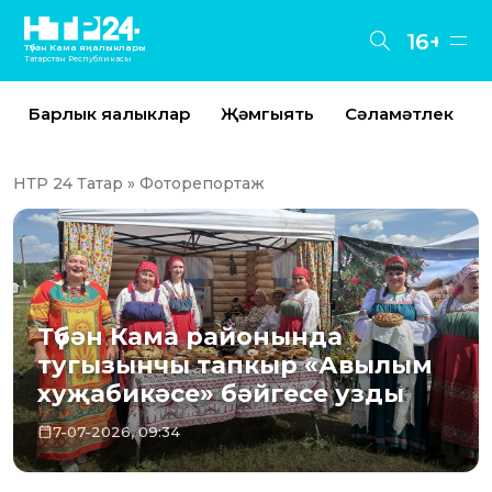
16+
Түбән Кама яңалыклары
Татарстан Республикасы
Барлык яңалыклар
Җәмгыять
Сәламәтлек
НТР 24 Татар
» Фоторепортаж
Түбән Кама районында
тугызынчы тапкыр «Авылым
хуҗабикәсе» бәйгесе узды
7-07-2026, 09:34