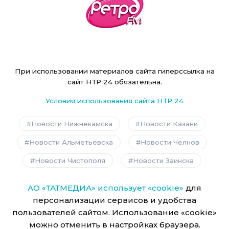
При использовании материалов сайта гиперссылка на
сайт НТР 24 обязательна.
Условия использования сайта НТР 24
Новости Нижнекамска
Новости Казани
Новости Альметьевска
Новости Челнов
Новости Чистополя
Новости Заинска
АО «ТАТМЕДИА» использует «cookie»
для
персонализации сервисов и удобства
пользователей сайтом. Использование «cookie»
можно отменить в настройках браузера.