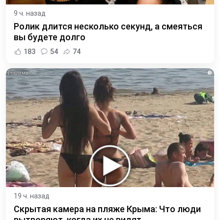
9 ч. назад
Ролик длится несколько секунд, а смеяться
вы будете долго
183
54
74
i
19 ч. назад
Скрытая камера на пляже Крыма: Что люди
вытворяют, когда их не видят...