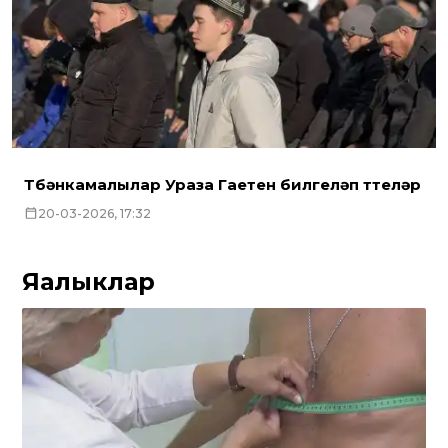
Түбәнкамалылар Ураза Гаетен билгеләп үттеләр
20-03-2026, 17:32
Яңалыклар