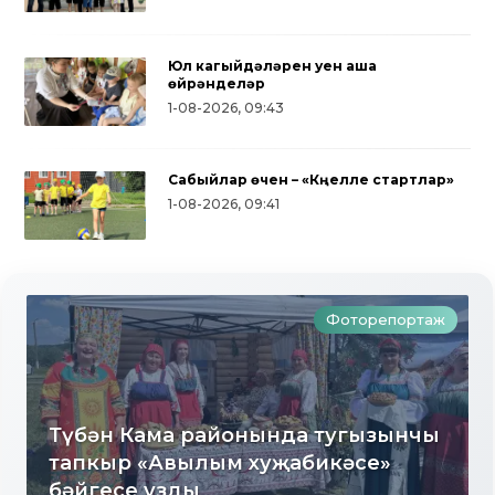
Юл кагыйдәләрен уен аша
өйрәнделәр
1-08-2026, 09:43
Сабыйлар өчен – «Күңелле стартлар»
1-08-2026, 09:41
Фоторепортаж
Түбән Кама районында тугызынчы
тапкыр «Авылым хуҗабикәсе»
бәйгесе узды