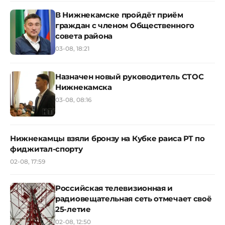
В Нижнекамске пройдёт приём
граждан с членом Общественного
совета района
03-08, 18:21
Назначен новый руководитель СТОС
Нижнекамска
03-08, 08:16
Нижнекамцы взяли бронзу на Кубке раиса РТ по
фиджитал-спорту
02-08, 17:59
Российская телевизионная и
радиовещательная сеть отмечает своё
25-летие
02-08, 12:50