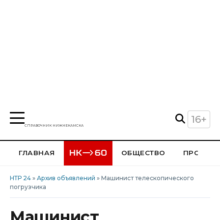
16+
СПРАВОЧНИК НИЖНЕКАМСКА
ГЛАВНАЯ
ОБЩЕСТВО
ПРОИСШ
НТР 24
»
Архив объявлений
» Машинист телескопического
погрузчика
Машинист