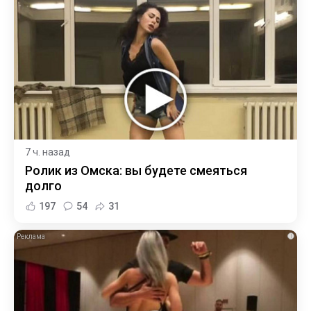
7 ч. назад
Ролик из Омска: вы будете смеяться
долго
197
54
31
i