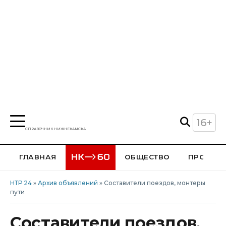
16+
СПРАВОЧНИК НИЖНЕКАМСКА
ГЛАВНАЯ
ОБЩЕСТВО
ПРОИСШ
НТР 24
»
Архив объявлений
» Составители поездов, монтеры
пути
Составители поездов,