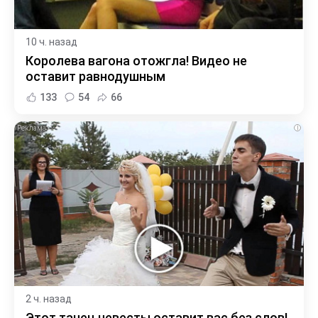
10 ч. назад
Королева вагона отожгла! Видео не
оставит равнодушным
133
54
66
i
2 ч. назад
Этот танец невесты оставит вас без слов!