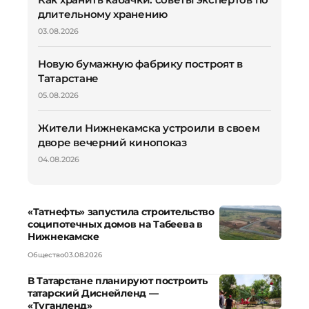
длительному хранению
03.08.2026
Новую бумажную фабрику построят в
Татарстане
05.08.2026
Жители Нижнекамска устроили в своем
дворе вечерний кинопоказ
04.08.2026
«Татнефть» запустила строительство
соципотечных домов на Табеева в
Нижнекамске
Общество
03.08.2026
В Татарстане планируют построить
татарский Диснейленд —
«Туганленд»