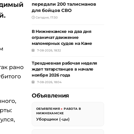
судимый
передали 200 талисманов
для бойцов СВО
й.
Сегодня, 17:30
В Нижнекамске на два дня
ограничат движение
маломерных судов на Каме
ём
7-08-2026, 18:32
Трехдневная рабочая неделя
так рано
ждет татарстанцев в начале
ноября 2026 года
убитого
7-08-2026, 18:04
Объявления
ного,
рты:
ОБЪЯВЛЕНИЯ
»
РАБОТА В
НИЖНЕКАМСКЕ
улся,
Уборщики (-цы)