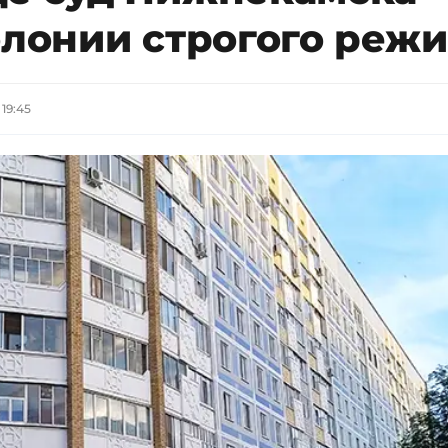
олонии строгого реж
 19:45