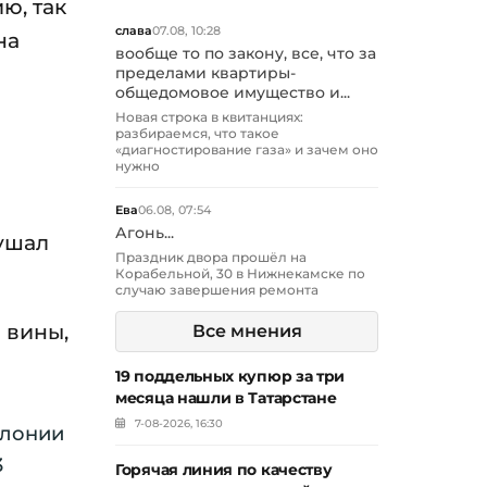
ю, так
слава
07.08, 10:28
на
вообще то по закону, все, что за
пределами квартиры-
общедомовое имущество и...
Новая строка в квитанциях:
разбираемся, что такое
«диагностирование газа» и зачем оно
нужно
Ева
06.08, 07:54
Агонь...
лушал
Праздник двора прошёл на
Корабельной, 30 в Нижнекамске по
случаю завершения ремонта
 вины,
Все мнения
19 поддельных купюр за три
месяца нашли в Татарстане
7-08-2026, 16:30
олонии
3
Горячая линия по качеству