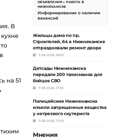
ОБЪЯВЛЕНИЯ
»
РАБОТА В
НИЖНЕКАМСКЕ
Информирование о наличии
вакансий
ия. В
 кухне
Жильцы дома по пр.
Строителей, 64 в Нижнекамске
что
отпраздновали ремонт двора
в
7-08-2026, 18:00
Детсады Нижнекамска
передали 200 талисманов для
ь на 51
бойцов СВО
7-08-2026, 17:30
ь
Полицейские Нижнекамска
изъяли запрещенные вещества
у нетрезвого скутериста
7-08-2026, 17:00
 тихим
Мнения