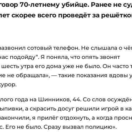
говор 70-летнему убийце. Ранее не 
ет скорее всего проведёт за решётко
а зазвонил сотовый телефон. Не слышала о ч
ас подойду“. Я поняла, что опять звонят
шесть утра его дома уже не было. Он часто 
ие не обращала», — такие показания вдовы 
курор.
ого года на Шинников, 44. Со слов осуждён
ыпивки, а скрасить досуг решили игрой в ка
кончили, я прилёг отдохнуть, а когда просн
. Его не было. Сразу вызвал полицию».