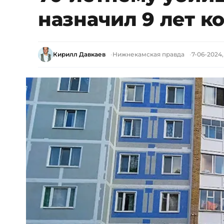
назначил 9 лет к
Кирилл Давкаев
Нижнекамская правда
7-06-2024,