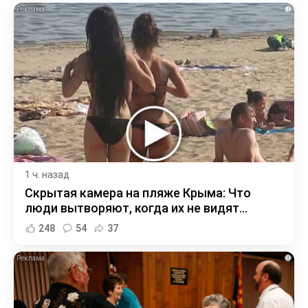
i
1 ч. назад
Скрытая камера на пляже Крыма: Что
люди вытворяют, когда их не видят...
248
54
37
i