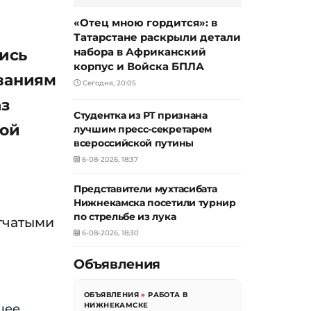
«Отец мною гордится»: в
Татарстане раскрыли детали
лись
набора в Африканский
корпус и Войска БПЛА
ованиям
Сегодня, 20:05
аз
Студентка из РТ признана
кой
лучшим пресс-секретарем
всероссийской путины
6-08-2026, 18:37
Представители мухтасибата
Нижнекамска посетили турнир
по стрельбе из лука
етчатыми
6-08-2026, 18:30
Объявления
ОБЪЯВЛЕНИЯ
»
РАБОТА В
НИЖНЕКАМСКЕ
щее