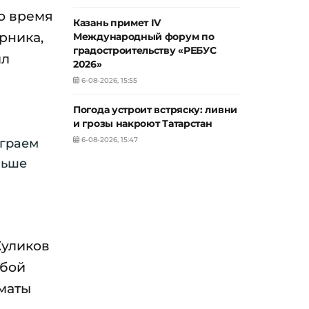
Во время
Казань примет IV
рника,
Международный форум по
градостроительству «РЕБУС
ил
2026»
6-08-2026, 15:55
Погода устроит встряску: ливни
и грозы накроют Татарстан
6-08-2026, 15:47
играем
льше
Куликов
обой
хматы