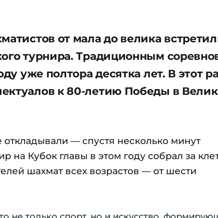
матистов от мала до велика встрети
кого турнира. Традиционным соревн
оду уже полтора десятка лет. В этот р
ектуалов к 80-летию Победы в Вели
 откладывали — спустя несколько минут
р на Кубок главы в этом году собрал за кл
елей шахмат всех возрастов — от шести
о не только спорт, но и искусство, формирую