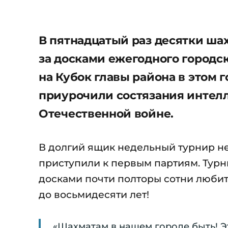
В пятнадцатый раз десятки шах
за досками ежегодного городс
на Кубок главы района в этом г
приурочили состязания интелл
Отечественной войне.
В долгий ящик недельный турнир не
приступили к первым партиям. Турни
досками почти полторы сотни любит
до восьмидесяти лет!
«Шахматам в нашем городе быть! Эт