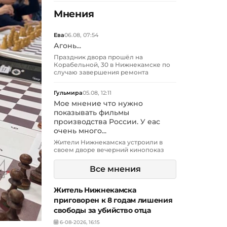
Мнения
Ева
06.08, 07:54
Агонь...
Праздник двора прошёл на
Корабельной, 30 в Нижнекамске по
случаю завершения ремонта
Гульмира
05.08, 12:11
Мое мнение что нужно
показывать фильмы
производства России. У еас
очень много...
Жители Нижнекамска устроили в
своем дворе вечерний кинопоказ
Все мнения
Житель Нижнекамска
приговорен к 8 годам лишения
свободы за убийство отца
6-08-2026, 16:15