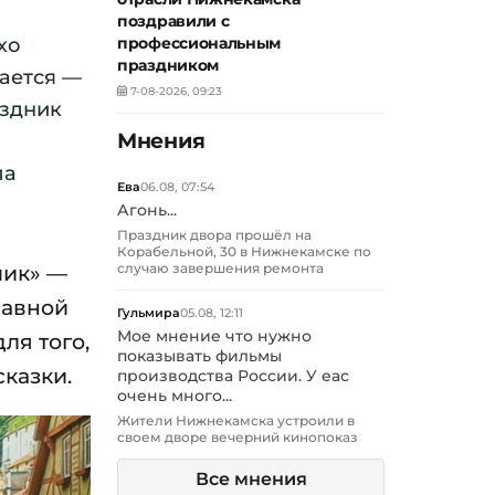
поздравили с
хо
профессиональным
праздником
чается —
7-08-2026, 09:23
аздник
Мнения
ла
Ева
06.08, 07:54
Агонь...
Праздник двора прошёл на
Корабельной, 30 в Нижнекамске по
мик» —
случаю завершения ремонта
лавной
Гульмира
05.08, 12:11
Мое мнение что нужно
ля того,
показывать фильмы
казки.
производства России. У еас
очень много...
Жители Нижнекамска устроили в
своем дворе вечерний кинопоказ
Все мнения