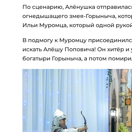
По сценарию, Алёнушка отправилась
огнедышащего змея-Горыныча, котор
Ильи Муромца, который одной рукой
В подмогу к Муромцу присоединился
искать Алёшу Поповича! Он хитёр и 
богатыри Горыныча, а потом помири