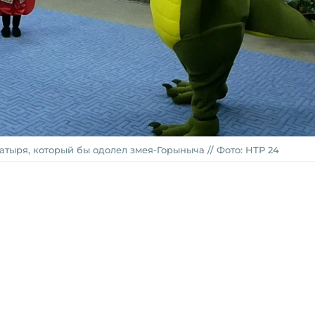
атыря, который бы одолел змея-Горыныча // Фото: НТР 24