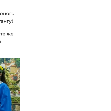
 юного
ангу!
те же
и