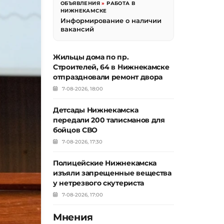
ОБЪЯВЛЕНИЯ
»
РАБОТА В
НИЖНЕКАМСКЕ
Информирование о наличии
вакансий
Жильцы дома по пр.
Строителей, 64 в Нижнекамске
отпраздновали ремонт двора
7-08-2026, 18:00
Детсады Нижнекамска
передали 200 талисманов для
бойцов СВО
7-08-2026, 17:30
Полицейские Нижнекамска
изъяли запрещенные вещества
у нетрезвого скутериста
7-08-2026, 17:00
Мнения