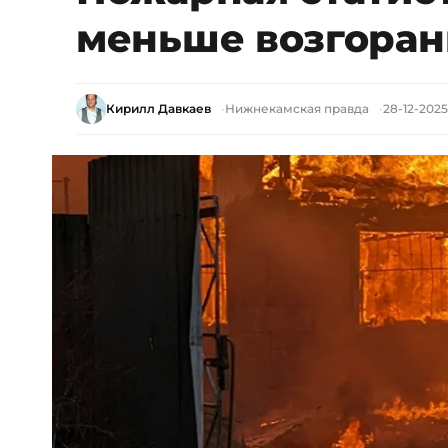
меньше возгоран
Кирилл Давкаев
Нижнекамская правда
28-12-2025,