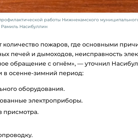
 профилактической работы Нижнекамского муниципальног
Рамиль Насибуллин
т количество пожаров, где основными прич
ых печей и дымоходов, неисправность элек
ое обращение с огнём», — уточнил Насибул
и в осенне-зимний период:
ьного оборудования.
рованные электроприборы.
з присмотра.
опроводку.