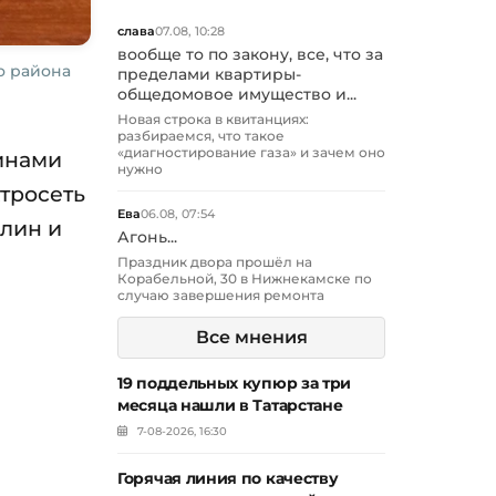
слава
07.08, 10:28
вообще то по закону, все, что за
о района
пределами квартиры-
общедомовое имущество и...
Новая строка в квитанциях:
разбираемся, что такое
«диагностирование газа» и зачем оно
инами
нужно
тросеть
Ева
06.08, 07:54
лин и
Агонь...
Праздник двора прошёл на
Корабельной, 30 в Нижнекамске по
случаю завершения ремонта
Все мнения
19 поддельных купюр за три
месяца нашли в Татарстане
7-08-2026, 16:30
Горячая линия по качеству