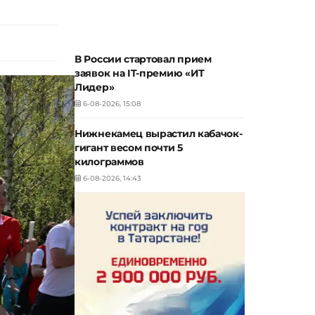
В России стартовал прием
заявок на IT-премию «ИТ
Лидер»
6-08-2026, 15:08
Нижнекамец вырастил кабачок-
гигант весом почти 5
килограммов
6-08-2026, 14:43