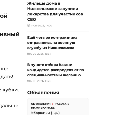
Жильцы дома в
Нижнекамске закупили
лекарства для участников
кой
СВО
4-08-2026, 17:00
тивный
Ещё четыре контрактника
отправились на военную
службу из Нижнекамска
6-08-2026, 13:34
В пункте отбора Казани
лнце
кандидатов распределяют по
специальностям и желанию
дать!
6-08-2026, 13:26
 кубки.
Объявления
 —
ОБЪЯВЛЕНИЯ
»
РАБОТА В
 дальше
НИЖНЕКАМСКЕ
Уборщики (-цы)