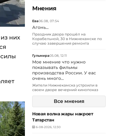
Мнения
Ева
06.08, 07:54
Агонь...
Праздник двора прошёл на
 из них
Корабельной, 30 в Нижнекамске по
случаю завершения ремонта
ся
) силы
Гульмира
05.08, 12:11
Мое мнение что нужно
показывать фильмы
производства России. У еас
очень много...
оляет
Жители Нижнекамска устроили в
своем дворе вечерний кинопоказ
Все мнения
Новая волна жары накроет
Татарстан
6-08-2026, 12:30