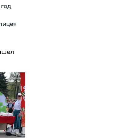
 год
 лицея
вышел