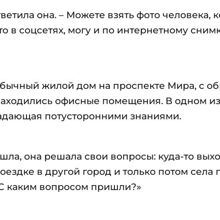
тветила она. – Можете взять фото человека, 
то в соцсетях, могу и по интернетному сним
л обычный жилой дом на проспекте Мира, с о
находились офисные помещения. В одном из
адающая потусторонними знаниями.
ашла, она решала свои вопросы: куда-то вых
поездке в другой город и только потом села
? С каким вопросом пришли?»