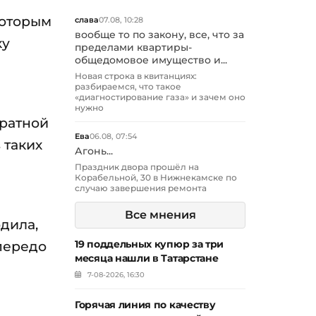
которым
слава
07.08, 10:28
вообще то по закону, все, что за
ку
пределами квартиры-
общедомовое имущество и...
Новая строка в квитанциях:
разбираемся, что такое
«диагностирование газа» и зачем оно
нужно
братной
Ева
06.08, 07:54
 таких
Агонь...
Праздник двора прошёл на
Корабельной, 30 в Нижнекамске по
случаю завершения ремонта
Все мнения
одила,
 передо
19 поддельных купюр за три
месяца нашли в Татарстане
7-08-2026, 16:30
Горячая линия по качеству