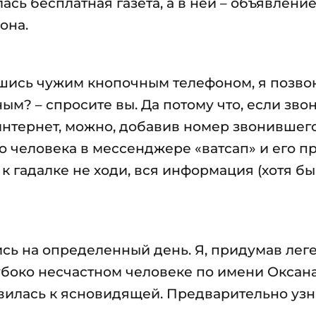
сь бесплатная газета, а в ней – объявление
она.
ись чужим кнопочным телефоном, я позво
м? – спросите вы. Да потому что, если звон
 интернет, можно, добавив номер звонившег
то человека в мессенджере «ватсап» и его п
, к гадалке не ходи, вся информация (хотя бы
ись на определенный день. Я, придумав лег
убоко несчастном человеке по имени Оксан
авилась к ясновидящей. Предварительно узна