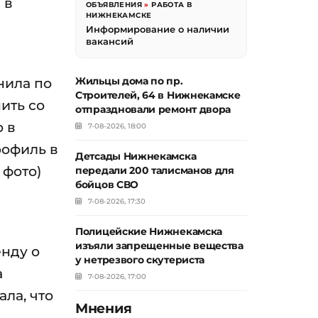
 в
ОБЪЯВЛЕНИЯ
»
РАБОТА В
НИЖНЕКАМСКЕ
Информирование о наличии
вакансий
нила по
Жильцы дома по пр.
Строителей, 64 в Нижнекамске
ить со
отпраздновали ремонт двора
о в
7-08-2026, 18:00
рофиль в
Детсады Нижнекамска
 фото)
передали 200 талисманов для
бойцов СВО
7-08-2026, 17:30
Полицейские Нижнекамска
изъяли запрещенные вещества
енду о
у нетрезвого скутериста
а
7-08-2026, 17:00
ла, что
Мнения