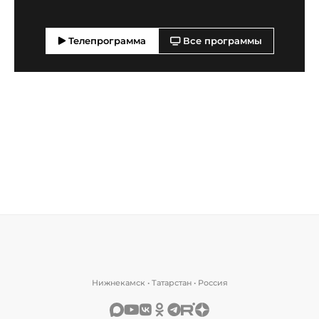
Телепрограмма
Все программы
Нижнекамск • Татарстан • Россия