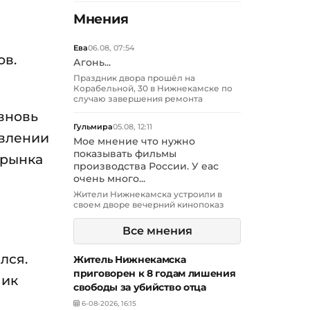
Мнения
Ева
06.08, 07:54
ов.
Агонь...
Праздник двора прошёл на
Корабельной, 30 в Нижнекамске по
случаю завершения ремонта
 вновь
Гульмира
05.08, 12:11
авлении
Мое мнение что нужно
показывать фильмы
 рынка
производства России. У еас
очень много...
Жители Нижнекамска устроили в
своем дворе вечерний кинопоказ
Все мнения
лся.
Житель Нижнекамска
приговорен к 8 годам лишения
чик
свободы за убийство отца
6-08-2026, 16:15