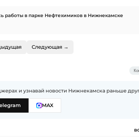
ись работы в парке Нефтехимиков в Нижнекамске
дыдущая
Следующая →
Ко
жерах и узнавай новости Нижнекамска раньше дру
elegram
MAX
в