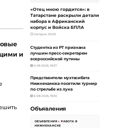
«Отец мною гордится»: в
Татарстане раскрыли детали
набора в Африканский
корпус и Войска БПЛА
Сегодня, 20:05
новые
Студентка из РТ признана
ющими и
лучшим пресс-секретарем
всероссийской путины
6-08-2026, 18:37
Представители мухтасибата
е
Нижнекамска посетили турнир
по стрельбе из лука
6-08-2026, 18:30
решить
Объявления
ОБЪЯВЛЕНИЯ
»
РАБОТА В
НИЖНЕКАМСКЕ