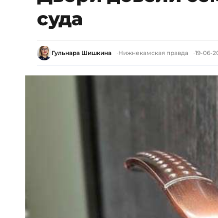
суда
Гульнара Шишкина
Нижнекамская правда
19-06-2