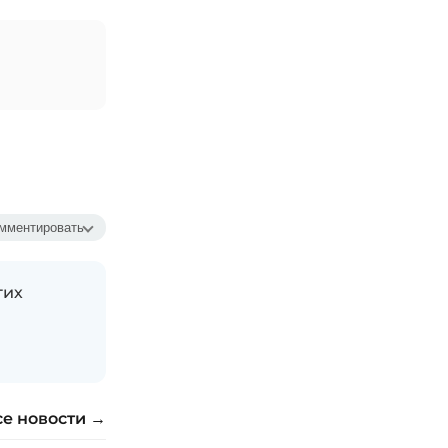
мментировать
гих
се новости →