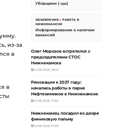
Уборщики (-цы)
ОБЪЯВЛЕНИЯ
»
РАБОТА В
НИЖНЕКАМСКЕ
Информирование о наличии
умму.
вакансий
, из-за
Олег Морозов встретился с
лся в
председателями СТОС
Нижнекамска
6-08-2026, 18:00
Реновация к 2027 году:
я в
начались работы в парке
Нефтехимиков в Нижнекамске
сты
6-08-2026, 17:30
в
Нижнекамец посадил во дворе
финиковую пальму
6-08-2026, 17:00