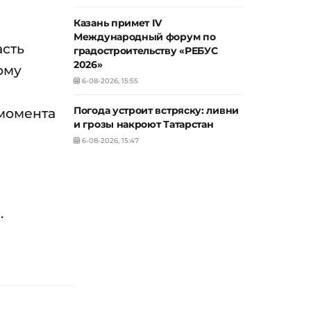
Казань примет IV
й
Международный форум по
асть
градостроительству «РЕБУС
2026»
ому
6-08-2026, 15:55
Погода устроит встряску: ливни
 момента
и грозы накроют Татарстан
6-08-2026, 15:47
.