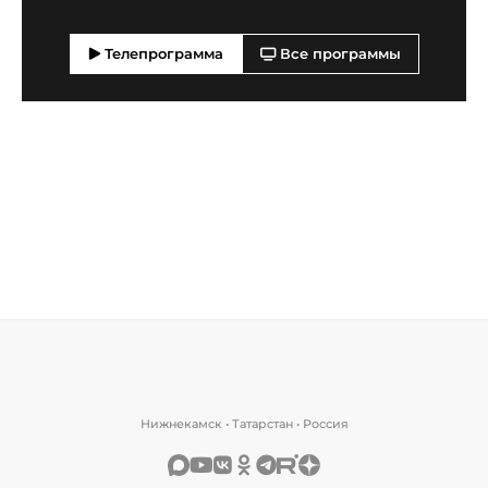
Телепрограмма
Все программы
Нижнекамск • Татарстан • Россия