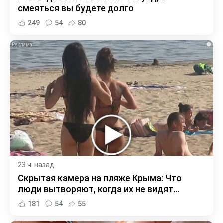
смеяться вы будете долго
249
54
80
i
23 ч. назад
Скрытая камера на пляже Крыма: Что
люди вытворяют, когда их не видят...
181
54
55