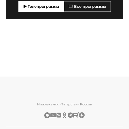
Телепрограмма
Все программы
Нижнекамск • Татарстан • Россия