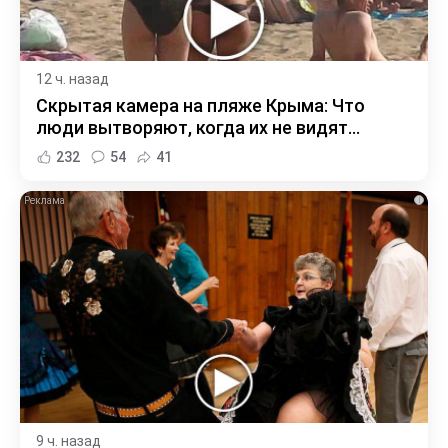
12 ч. назад
Скрытая камера на пляже Крыма: Что
люди вытворяют, когда их не видят...
232
54
41
i
9 ч. назад