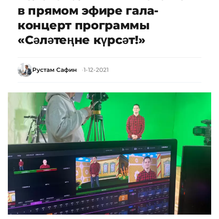
в прямом эфире гала-
концерт программы
«Сәләтеңне күрсәт!»
Рустам Сафин
1-12-2021