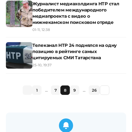
Журналист медиахолдинга НТР стал
победителем международного
медиапроекта с видео о
нижнекамском поисковом отряде
01-11, 12:38
Телеканал НТР 24 поднялся на одну
позицию в рейтинге самых
цитируемых СМИ Татарстана
25-10, 19:37
1
...
7
8
9
...
26