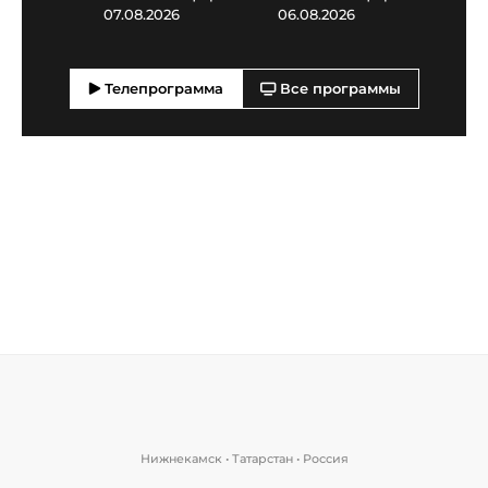
07.08.2026
06.08.2026
05.0
Телепрограмма
Все программы
Нижнекамск • Татарстан • Россия