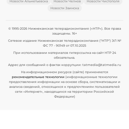
Новости Альметьевска
Новости Челнов
Новости Чистополя
Новости Заинска
© 1995-2026 Нижнекамская телерадиокомпания («НТР»). Все права
защищены. 16+
Сетевое издание Нижнекамская телерадиокомпания ("НТР") ЭЛ №
ФС 77 - 90149 от 07.10.2025
При использовании материалов гиперссылка на сайт НТР 24
обязательна.
Адрес для сообщений о фактах коррупции: tatmedia@tatmedia.ru
На информационном ресурсе (сайте) применяются
рекомендательные технологии
(информационные технологии
предоставления информации на основе сбора, систематизации и
анализа сведений, относящихся к предпочтениям пользователей
сети «Интернет», находящихся на территории Российской
Федерации)