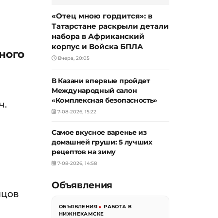
«Отец мною гордится»: в
Татарстане раскрыли детали
набора в Африканский
корпус и Войска БПЛА
ного
Вчера, 20:05
В Казани впервые пройдет
Международный салон
«Комплексная безопасность»
ч.
7-08-2026, 15:22
Самое вкусное варенье из
домашней груши: 5 лучших
рецептов на зиму
7-08-2026, 14:58
Объявления
йцов
ОБЪЯВЛЕНИЯ
»
РАБОТА В
НИЖНЕКАМСКЕ