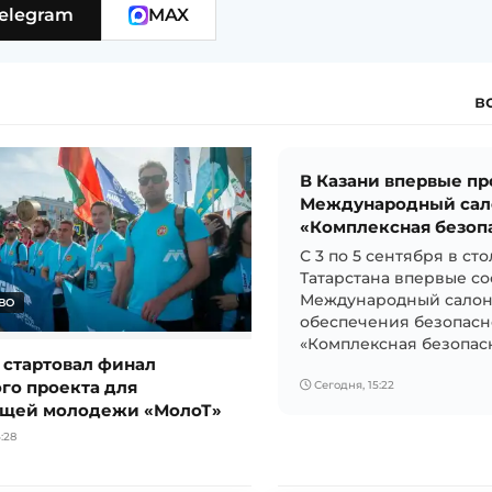
elegram
MAX
в
В Казани впервые п
Международный сал
«Комплексная безоп
С 3 по 5 сентября в ст
Татарстана впервые со
Международный салон
ВО
обеспечения безопасн
«Комплексная безопасно
 стартовал финал
го проекта для
Сегодня, 15:22
щей молодежи «МолоТ»
:28