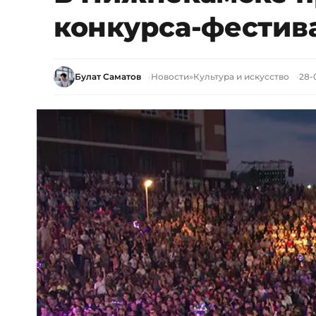
конкурса-фестив
Булат Саматов
Новости
»
Культура и искусство
28-