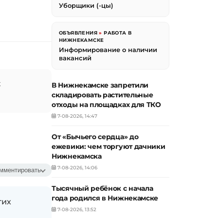
Уборщики (-цы)
ОБЪЯВЛЕНИЯ
»
РАБОТА В
НИЖНЕКАМСКЕ
Информирование о наличии
вакансий
к
В Нижнекамске запретили
складировать растительные
отходы на площадках для ТКО
7-08-2026, 14:47
От «Бычьего сердца» до
ежевики: чем торгуют дачники
Нижнекамска
7-08-2026, 14:06
мментировать
Тысячный ребёнок с начала
года родился в Нижнекамске
гих
7-08-2026, 13:52