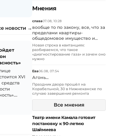
Мнения
слава
07.08, 10:28
вообще то по закону, все, что за
се новости →
пределами квартиры-
общедомовое имущество и...
Новая строка в квитанциях:
ройдет
разбираемся, что такое
«диагностирование газа» и зачем оно
он
нужно
асность»
олице
Ева
06.08, 07:54
стоится XVI
Агонь...
 средств
Праздник двора прошёл на
ости
Корабельной, 30 в Нижнекамске по
случаю завершения ремонта
сть»....
Все мнения
Театр имени Камала готовит
постановку к 90-летию
Шаймиева