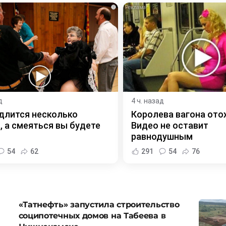
i
д
4 ч. назад
длится несколько
Королева вагона ото
, а смеяться вы будете
Видео не оставит
равнодушным
54
62
291
54
76
«Татнефть» запустила строительство
соципотечных домов на Табеева в