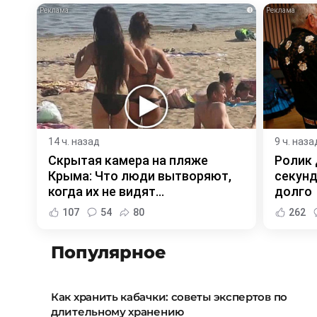
i
14 ч. назад
9 ч. наза
Скрытая камера на пляже
Ролик 
Крыма: Что люди вытворяют,
секунд
когда их не видят...
долго
107
54
80
262
Популярное
Как хранить кабачки: советы экспертов по
длительному хранению