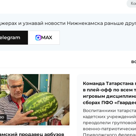
Ко
жерах и узнавай новости Нижнекамска раньше дру
elegram
MAX
в
Команда Татарстана
в плей-офф по всем 
игровым дисциплин
сборах ПФО «Гварде
Воспитанники татарст
кадетских учреждени
ВО
преодолели групповой
военно-патриотически
мский продавец арбузов
Приволжского федера