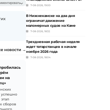
мментировать
7-08-2026, 19:00
В Нижнекамске на два дня
гих
ограничат движение
маломерных судов на Каме
7-08-2026, 18:32
Трехдневная рабочая неделя
ждет татарстанцев в начале
се новости →
ноября 2026 года
7-08-2026, 18:04
 пробилась
трём
ам на
ец»
анских
й успешно
 этап
х сборов
льного