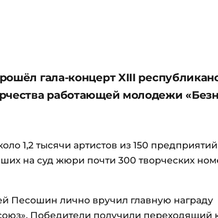
рошёл гала-концерт XIII республикан
орчества работающей молодежи «Без
коло 1,2 тысячи артистов из 150 предприятий
вших на суд жюри почти 300 творческих ном
ей Песошин лично вручил главную награду
союз». Победители получили переходящий 