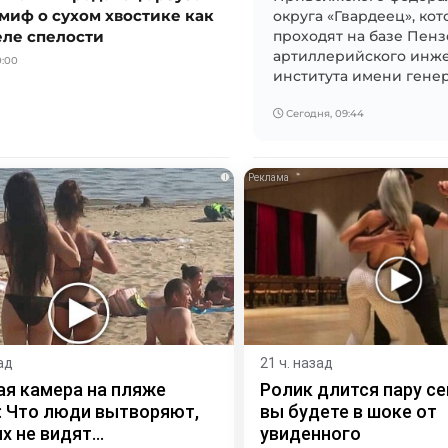
миф о сухом хвостике как
округа «Гвардеец», ко
еле спелости
проходят на базе Пен
артиллерийского инж
0:00
института имени генера
Сегодня, 09:44
i
ад
21 ч. назад
я камера на пляже
Ролик длится пару се
 Что люди вытворяют,
вы будете в шоке от
х не видят...
увиденного