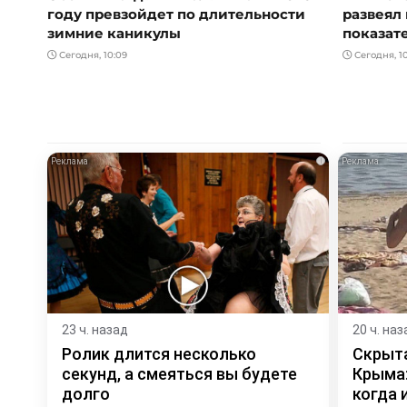
году превзойдет по длительности
развеял 
зимние каникулы
показат
Сегодня, 10:09
Сегодня, 1
i
23 ч. назад
20 ч. наз
Ролик длится несколько
Скрыта
секунд, а смеяться вы будете
Крыма:
долго
когда и