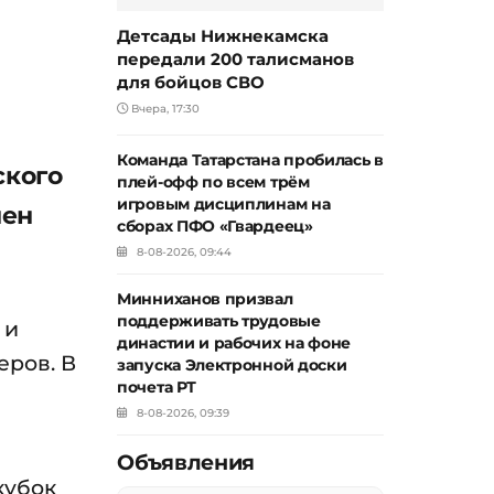
Детсады Нижнекамска
передали 200 талисманов
для бойцов СВО
Вчера, 17:30
Команда Татарстана пробилась в
ского
плей-офф по всем трём
игровым дисциплинам на
нен
сборах ПФО «Гвардеец»
8-08-2026, 09:44
Минниханов призвал
поддерживать трудовые
 и
династии и рабочих на фоне
еров. В
запуска Электронной доски
почета РТ
8-08-2026, 09:39
Объявления
кубок