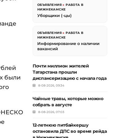
ОБЪЯВЛЕНИЯ
»
РАБОТА В
НИЖНЕКАМСКЕ
Уборщики (-цы)
манде
ОБЪЯВЛЕНИЯ
»
РАБОТА В
НИЖНЕКАМСКЕ
Информирование о наличии
вакансий
Почти миллион жителей
ублей
Татарстана прошли
х были
диспансеризацию с начала года
ого
8-08-2026, 09:34
Чайные травы, которые можно
собрать в августе
 ЮНЕСКО
8-08-2026, 07:03
ое
12-летнюю питбайкершу
остановила ДПС во время рейда
в Нижнекамске