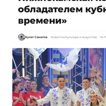
обладателем куб
времени»
Булат Саматов
Новости
»
Культура и искусство
14-1