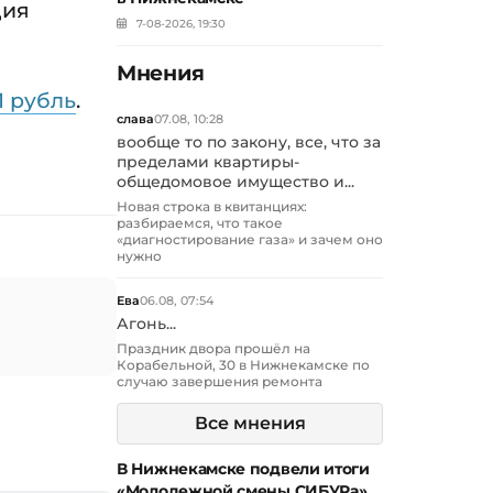
дия
7-08-2026, 19:30
Мнения
1 рубль
.
слава
07.08, 10:28
вообще то по закону, все, что за
пределами квартиры-
общедомовое имущество и...
Новая строка в квитанциях:
разбираемся, что такое
«диагностирование газа» и зачем оно
нужно
Ева
06.08, 07:54
Агонь...
Праздник двора прошёл на
Корабельной, 30 в Нижнекамске по
случаю завершения ремонта
Все мнения
В Нижнекамске подвели итоги
«Молодежной смены СИБУРа»