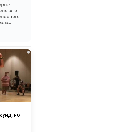
торые
зенского
енерного
ла...
i
кунд, но