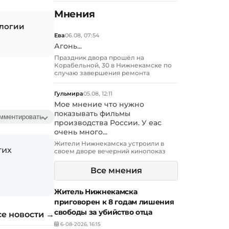
Мнения
ологии
Ева
06.08, 07:54
Агонь...
Праздник двора прошёл на
Корабельной, 30 в Нижнекамске по
случаю завершения ремонта
Гульмира
05.08, 12:11
Мое мнение что нужно
показывать фильмы
мментировать
производства России. У еас
очень много...
Жители Нижнекамска устроили в
гих
своем дворе вечерний кинопоказ
Все мнения
Житель Нижнекамска
приговорен к 8 годам лишения
свободы за убийство отца
се новости →
6-08-2026, 16:15