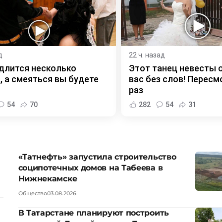
д
22 ч. назад
длится несколько
Этот танец невесты 
, а смеяться вы будете
вас без слов! Пересм
раз
54
70
282
54
31
«Татнефть» запустила строительство
соципотечных домов на Табеева в
Нижнекамске
Общество
03.08.2026
В Татарстане планируют построить