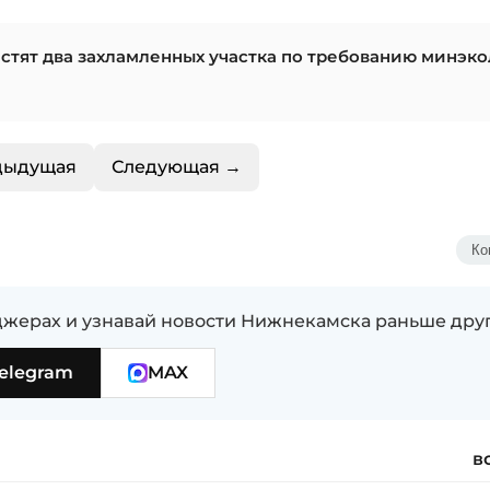
стят два захламленных участка по требованию минэк
дыдущая
Следующая →
Ко
жерах и узнавай новости Нижнекамска раньше дру
elegram
MAX
в