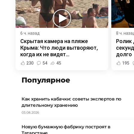
6 ч. назад
8 ч. наза
Скрытая камера на пляже
Ролик 
Крыма: Что люди вытворяют,
секунд
когда их не видят...
долго
230
54
45
195
Популярное
Как хранить кабачки: советы экспертов по
длительному хранению
03.08.2026
Новую бумажную фабрику построят в
Татарстане