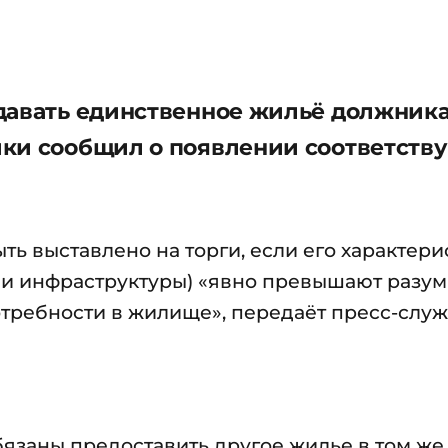
давать единственное жильё должник
ики сообщил о появлении соответств
ть выставлено на торги, если его характери
и и инфраструктуры) «явно превышают разу
требности в жилище», передаёт пресс-слу
заны предоставить другое жилье в том же