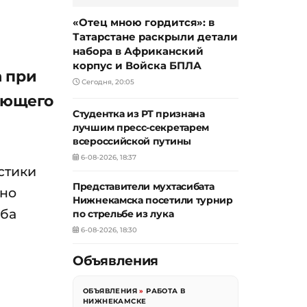
«Отец мною гордится»: в
Татарстане раскрыли детали
набора в Африканский
корпус и Войска БПЛА
а при
Сегодня, 20:05
ующего
Студентка из РТ признана
лучшим пресс-секретарем
всероссийской путины
6-08-2026, 18:37
стики
Представители мухтасибата
мно
Нижнекамска посетили турнир
жба
по стрельбе из лука
6-08-2026, 18:30
Объявления
ОБЪЯВЛЕНИЯ
»
РАБОТА В
НИЖНЕКАМСКЕ