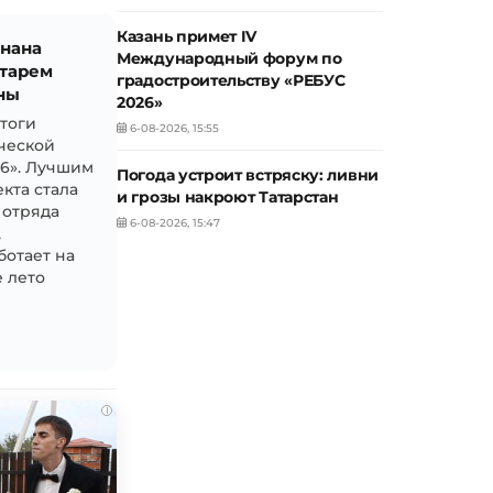
Казань примет IV
знана
Международный форум по
тарем
градостроительству «РЕБУС
ны
2026»
итоги
6-08-2026, 15:55
ческой
26». Лучшим
Погода устроит встряску: ливни
кта стала
и грозы накроют Татарстан
 отряда
6-08-2026, 15:47
,
ботает на
 лето
i