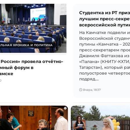
Студентка из РТ при
лучшим пресс-секре
всероссийской пути
На Камчатке подвели 
Всероссийской студен
путины «Камчатка – 20
ЛЬНАЯ ХРОНИКА И ПОЛИТИКА
пресс-секретарем прое
Джамиля Фаттахова из
 Россия» провела отчётно-
«Палана» (КНИТУ-КХТИ
мный форум в
Татарстан), который ра
амске
полуострове четвертое
подряд....
0
Вчера, 18:37
i