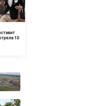
оставит
отрела 10