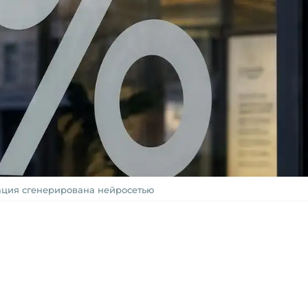
ция сгенерирована нейросетью