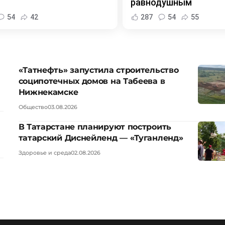
равнодушным
54
42
287
54
55
«Татнефть» запустила строительство
соципотечных домов на Табеева в
Нижнекамске
Общество
03.08.2026
В Татарстане планируют построить
татарский Диснейленд — «Туганленд»
Здоровье и среда
02.08.2026