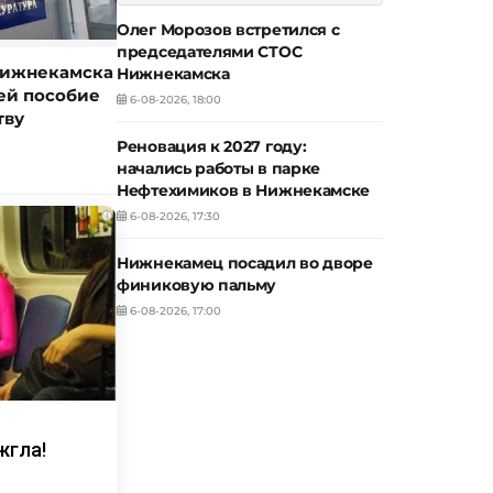
Олег Морозов встретился с
председателями СТОС
Нижнекамска
Нижнекамска
ей пособие
6-08-2026, 18:00
тву
Реновация к 2027 году:
начались работы в парке
Нефтехимиков в Нижнекамске
i
6-08-2026, 17:30
Нижнекамец посадил во дворе
финиковую пальму
6-08-2026, 17:00
жгла!