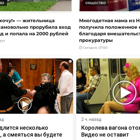
ВО
ОБЩЕСТВО
 хочу!» — жительница
Многодетная мама из 
самовольно прорубила вход
получила положенное 
д и попала на 2000 рублей
благодаря вмешательс
прокуратуры
:17
Сегодня, 07:00
i
ад
2 ч. назад
длится несколько
Королева вагона ото
, а смеяться вы будете
Видео не оставит