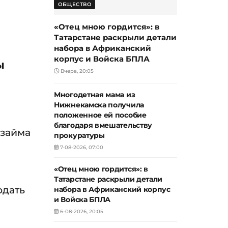
ОБЩЕСТВО
«Отец мною гордится»: в
Татарстане раскрыли детали
набора в Африканский
корпус и Войска БПЛА
ы
Вчера, 20:05
Многодетная мама из
Нижнекамска получила
положенное ей пособие
благодаря вмешательству
 займа
прокуратуры
7-08-2026, 07:00
«Отец мною гордится»: в
Татарстане раскрыли детали
одать
набора в Африканский корпус
и Войска БПЛА
6-08-2026, 20:05