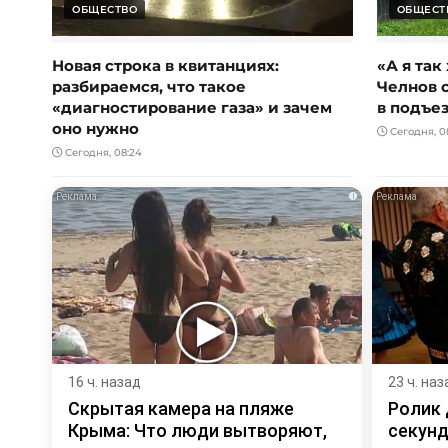
ОБЩЕСТВО
ОБЩЕСТ
Новая строка в квитанциях:
«А я так
разбираемся, что такое
Челнов 
«диагностирование газа» и зачем
в подъез
оно нужно
Сегодня, 08
Сегодня, 08:24
i
16 ч. назад
23 ч. наз
Скрытая камера на пляже
Ролик 
Крыма: Что люди вытворяют,
секунд