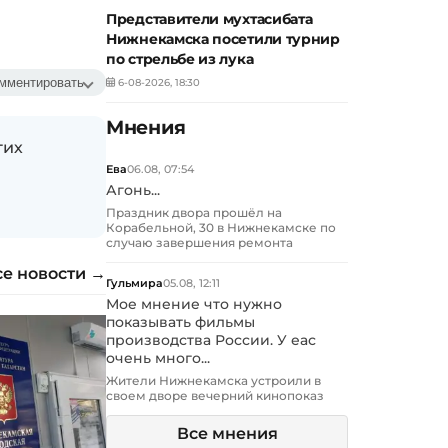
Представители мухтасибата
Нижнекамска посетили турнир
по стрельбе из лука
мментировать
6-08-2026, 18:30
Мнения
гих
Ева
06.08, 07:54
Агонь...
Праздник двора прошёл на
Корабельной, 30 в Нижнекамске по
случаю завершения ремонта
се новости →
Гульмира
05.08, 12:11
Мое мнение что нужно
показывать фильмы
производства России. У еас
очень много...
Жители Нижнекамска устроили в
своем дворе вечерний кинопоказ
Все мнения