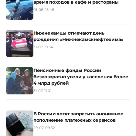
время походов в кафе и рестораны
01-08, 15:48
Нижнекамцы отмечают день
рождения «Нижнекамскнефтехима»
31-07, 19:54
Пенсионные фонды России
безвозвратно увели у населения более
4 млрд рублей
31-07, 11:01
В России хотят запретить анонимное
пополнение платежных сервисов
29-07, 09:32