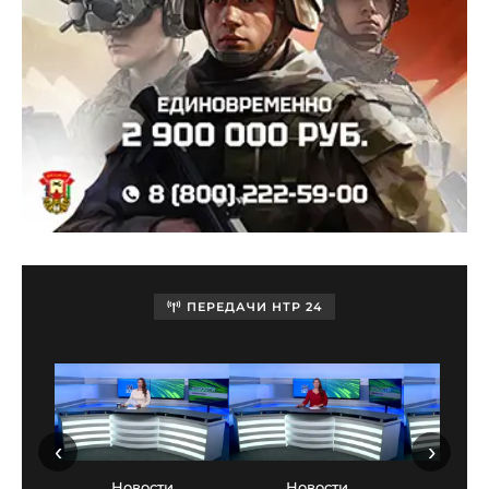
ПЕРЕДАЧИ НТР 24
‹
›
Новости
Новости
Нов