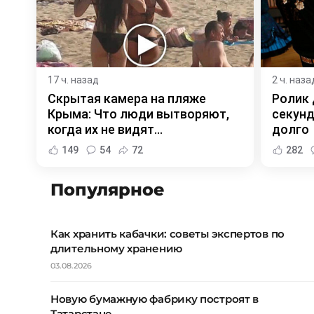
17 ч. назад
2 ч. наза
Скрытая камера на пляже
Ролик 
Крыма: Что люди вытворяют,
секунд
когда их не видят...
долго
149
54
72
282
Популярное
Как хранить кабачки: советы экспертов по
длительному хранению
03.08.2026
Новую бумажную фабрику построят в
Татарстане