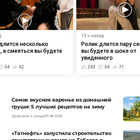
д
13 ч. назад
длится несколько
Ролик длится пару се
, а смеяться вы будете
вы будете в шоке от
увиденного
54
62
243
54
71
Самое вкусное варенье из домашней
груши: 5 лучших рецептов на зиму
Здоровье и среда
07.08.2026
«Татнефть» запустила строительство