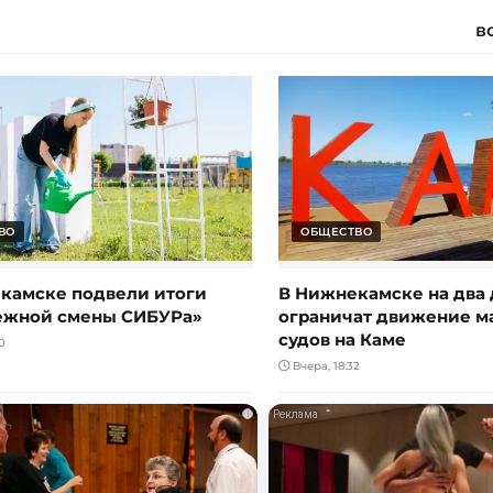
в
ВО
ОБЩЕСТВО
камске подвели итоги
В Нижнекамске на два 
ежной смены СИБУРа»
ограничат движение 
судов на Каме
0
Вчера, 18:32
i