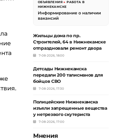
ОБЪЯВЛЕНИЯ
»
РАБОТА В
НИЖНЕКАМСКЕ
Информирование о наличии
вакансий
ила
Жильцы дома по пр.
Строителей, 64 в Нижнекамске
ание
отпраздновали ремонт двора
ента
7-08-2026, 18:00
Детсады Нижнекамска
передали 200 талисманов для
кже
бойцов СВО
твия.
7-08-2026, 17:30
Полицейские Нижнекамска
изъяли запрещенные вещества
у нетрезвого скутериста
7-08-2026, 17:00
Мнения