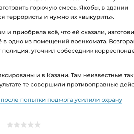
готовить горючую смесь. Якобы, в здании
я террористы и нужно их «выкурить».
 и приобрела всё, что ей сказали, изготов
ё в одно из помещений военкомата. Возгор
т полиция, уточнил собеседник корреспонд
иксированы и в Казани. Там неизвестные та
зультате те совершили противоправные дейс
после попытки поджога усилили охрану