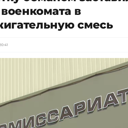
 военкомата в
игательную смесь
20:41