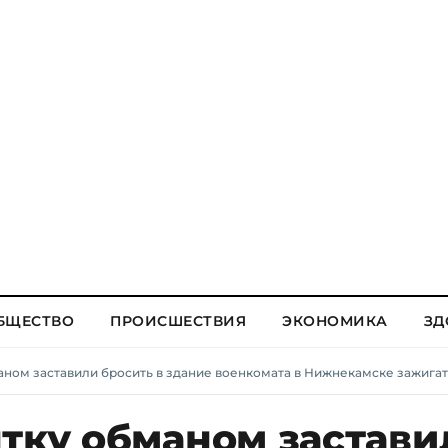
БЩЕСТВО
ПРОИСШЕСТВИЯ
ЭКОНОМИКА
ЗД
аном заставили бросить в здание военкомата в Нижнекамске зажига
нтку обманом застави