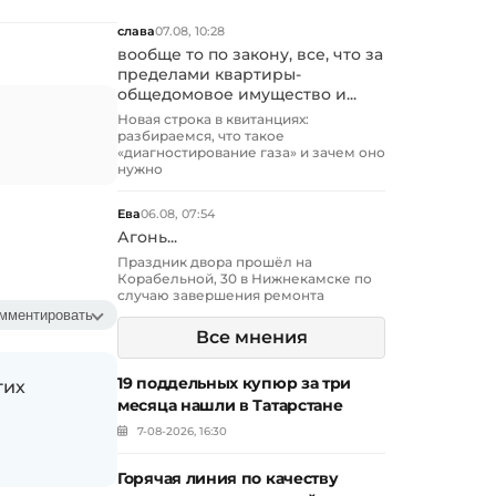
слава
07.08, 10:28
вообще то по закону, все, что за
пределами квартиры-
общедомовое имущество и...
Новая строка в квитанциях:
разбираемся, что такое
«диагностирование газа» и зачем оно
нужно
Ева
06.08, 07:54
Агонь...
Праздник двора прошёл на
Корабельной, 30 в Нижнекамске по
случаю завершения ремонта
мментировать
Все мнения
19 поддельных купюр за три
гих
месяца нашли в Татарстане
7-08-2026, 16:30
Горячая линия по качеству