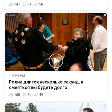
141
54
58
i
1 ч. назад
Ролик длится несколько секунд, а
смеяться вы будете долго
165
54
49
i