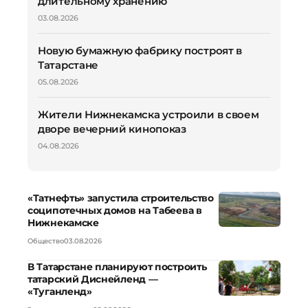
длительному хранению
03.08.2026
Новую бумажную фабрику построят в
Татарстане
05.08.2026
Жители Нижнекамска устроили в своем
дворе вечерний кинопоказ
04.08.2026
«Татнефть» запустила строительство
соципотечных домов на Табеева в
Нижнекамске
Общество
03.08.2026
В Татарстане планируют построить
татарский Диснейленд —
«Туганленд»