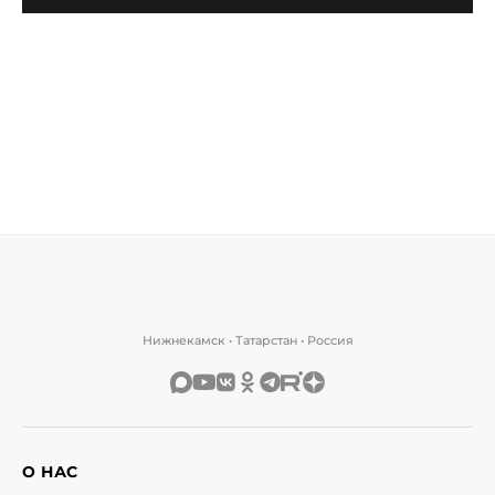
Нижнекамск • Татарстан • Россия
О НАС