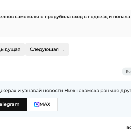
Челнов самовольно прорубила вход в подъезд и попала
дыдущая
Следующая →
Ко
жерах и узнавай новости Нижнекамска раньше дру
elegram
MAX
в