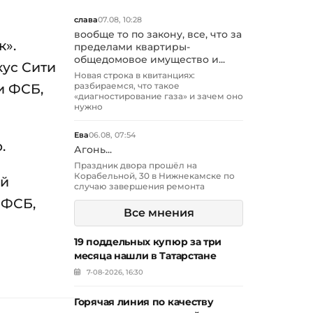
слава
07.08, 10:28
вообще то по закону, все, что за
к».
пределами квартиры-
общедомовое имущество и...
кус Сити
Новая строка в квитанциях:
и ФСБ,
разбираемся, что такое
«диагностирование газа» и зачем оно
нужно
Ева
06.08, 07:54
.
Агонь...
Праздник двора прошёл на
Корабельной, 30 в Нижнекамске по
ый
случаю завершения ремонта
 ФСБ,
Все мнения
19 поддельных купюр за три
месяца нашли в Татарстане
7-08-2026, 16:30
Горячая линия по качеству