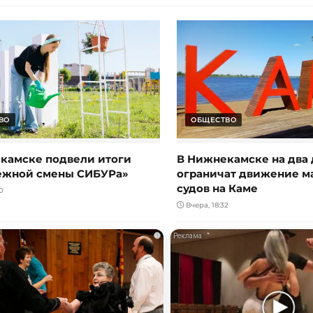
ВО
ОБЩЕСТВО
камске подвели итоги
В Нижнекамске на два 
ежной смены СИБУРа»
ограничат движение 
судов на Каме
0
Вчера, 18:32
i