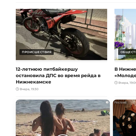
ПРОИСШЕСТВИЯ
ОБЩЕСТ
12-летнюю питбайкершу
В Нижне
остановила ДПС во время рейда в
«Молод
Нижнекамске
Вчера, 19:0
Вчера, 19:30
i