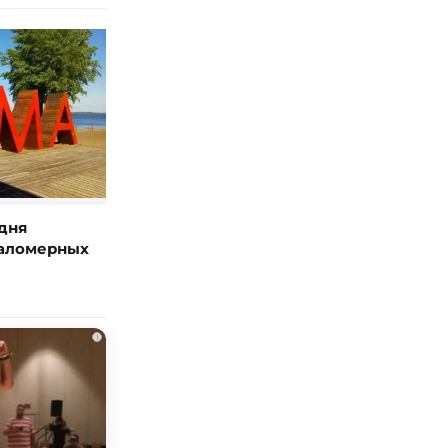
дня
маломерных
i