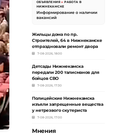
ОБЪЯВЛЕНИЯ
»
РАБОТА В
НИЖНЕКАМСКЕ
Информирование о наличии
вакансий
Жильцы дома по пр.
Строителей, 64 в Нижнекамске
отпраздновали ремонт двора
7-08-2026, 18:00
Детсады Нижнекамска
передали 200 талисманов для
бойцов СВО
7-08-2026, 17:30
Полицейские Нижнекамска
изъяли запрещенные вещества
у нетрезвого скутериста
7-08-2026, 17:00
Мнения