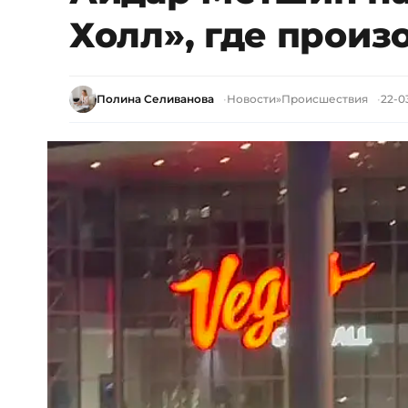
Холл», где произ
Полина Селиванова
Новости
»
Происшествия
22-0