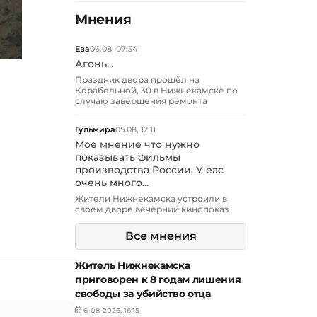
Мнения
Ева
06.08, 07:54
Агонь...
Праздник двора прошёл на
Корабельной, 30 в Нижнекамске по
случаю завершения ремонта
Гульмира
05.08, 12:11
Мое мнение что нужно
показывать фильмы
производства России. У еас
очень много...
Жители Нижнекамска устроили в
своем дворе вечерний кинопоказ
Все мнения
Житель Нижнекамска
приговорен к 8 годам лишения
свободы за убийство отца
6-08-2026, 16:15