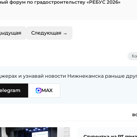
ный форум по градостроительству «РЕБУС 2026»
дыдущая
Следующая →
Ко
жерах и узнавай новости Нижнекамска раньше дру
elegram
MAX
в
Студентка из РТ при