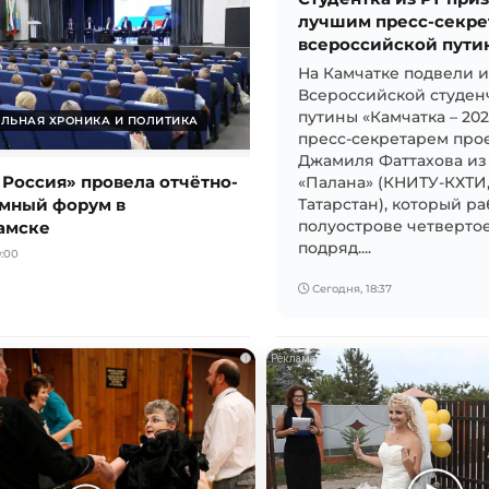
лучшим пресс-секре
всероссийской пути
На Камчатке подвели 
Всероссийской студен
путины «Камчатка – 20
ЛЬНАЯ ХРОНИКА И ПОЛИТИКА
пресс-секретарем прое
Джамиля Фаттахова из
 Россия» провела отчётно-
«Палана» (КНИТУ-КХТИ
мный форум в
Татарстан), который ра
амске
полуострове четвертое
подряд....
:00
Сегодня, 18:37
i