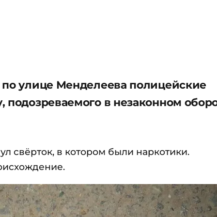
1 по улице Менделеева полицейские
, подозреваемого в незаконном обор
л свёрток, в котором были наркотики.
оисхождение.