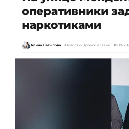
оперативники за
наркотиками
Алина Латыпова
Новости
»
Происшествия
10-10-202