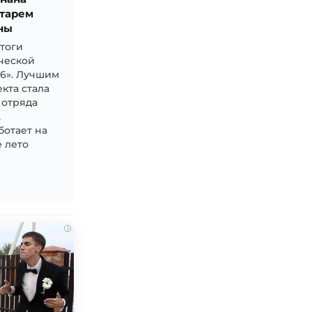
тарем
ны
итоги
ческой
26». Лучшим
кта стала
 отряда
,
ботает на
 лето
i