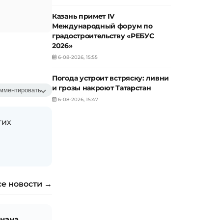
Казань примет IV
Международный форум по
градостроительству «РЕБУС
2026»
6-08-2026, 15:55
Погода устроит встряску: ливни
и грозы накроют Татарстан
мментировать
6-08-2026, 15:47
гих
се новости →
знана