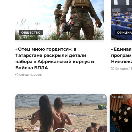
ОБЩЕСТВО
ОФИЦИА
«Отец мною гордится»: в
«Единая
Татарстане раскрыли детали
програм
набора в Африканский корпус и
Нижнек
Войска БПЛА
Сегодня, 19
Сегодня, 20:05
i