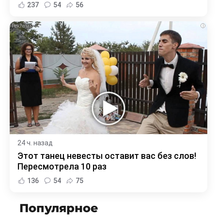
237
54
56
i
24 ч. назад
Этот танец невесты оставит вас без слов!
Пересмотрела 10 раз
136
54
75
Популярное