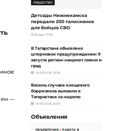
ОБЩЕСТВО
Детсады Нижнекамска
передали 200 талисманов
для бойцов СВО
ть
Вчера, 17:30
В Татарстане объявлено
штормовое предупреждение: 9
августа регион накроют ливни и
град
емное
8-08-2026, 13:29
Восемь случаев клещевого
боррелиоза выявили в
Татарастане за неделю
лям —
8-08-2026, 12:00
Объявления
ОБЪЯВЛЕНИЯ
»
РАБОТА В