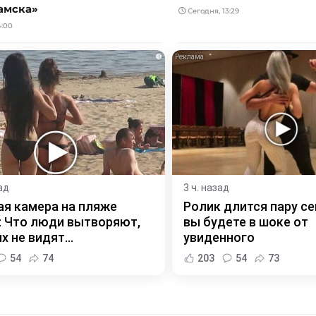
амска»
Сегодня, 13:29
4:00
i
ад
3 ч. назад
я камера на пляже
Ролик длится пару се
 Что люди вытворяют,
вы будете в шоке от
х не видят...
увиденного
54
74
203
54
73