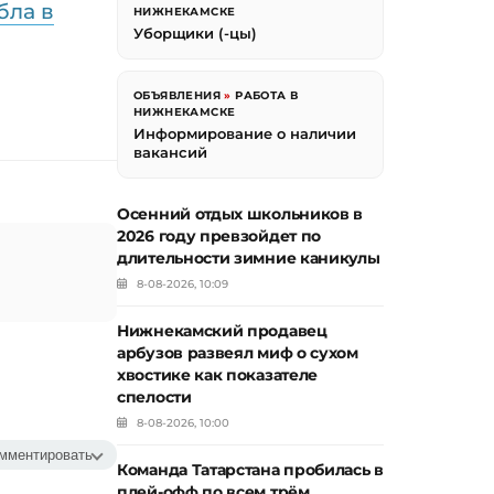
бла в
НИЖНЕКАМСКЕ
Уборщики (-цы)
ОБЪЯВЛЕНИЯ
»
РАБОТА В
НИЖНЕКАМСКЕ
Информирование о наличии
вакансий
Осенний отдых школьников в
2026 году превзойдет по
длительности зимние каникулы
8-08-2026, 10:09
Нижнекамский продавец
арбузов развеял миф о сухом
хвостике как показателе
спелости
8-08-2026, 10:00
мментировать
Команда Татарстана пробилась в
плей-офф по всем трём