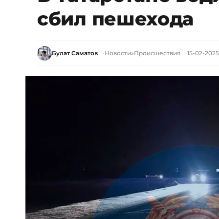
сбил пешехода
Булат Саматов
Новости
»
Происшествия
15-02-2025,