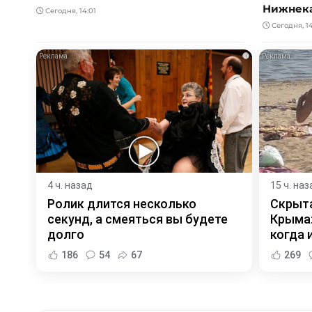
Нижнек
Сегодня, 14:01
Сегодня, 1
i
4 ч. назад
15 ч. наз
Ролик длится несколько
Скрыта
секунд, а смеяться вы будете
Крыма:
долго
когда и
186
54
67
269