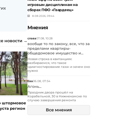
игровым дисциплинам на
гих
сборах ПФО «Гвардеец»
8-08-2026, 09:44
Мнения
слава
07.08, 10:28
се новости →
вообще то по закону, все, что за
пределами квартиры-
общедомовое имущество и...
Новая строка в квитанциях:
разбираемся, что такое
«диагностирование газа» и зачем оно
нужно
Ева
06.08, 07:54
Агонь...
Праздник двора прошёл на
Корабельной, 30 в Нижнекамске по
случаю завершения ремонта
о штормовое
уста регион
Все мнения