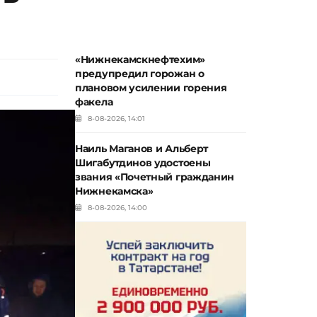
«Нижнекамскнефтехим»
предупредил горожан о
плановом усилении горения
факела
8-08-2026, 14:01
Наиль Маганов и Альберт
Шигабутдинов удостоены
звания «Почетный гражданин
Нижнекамска»
8-08-2026, 14:00