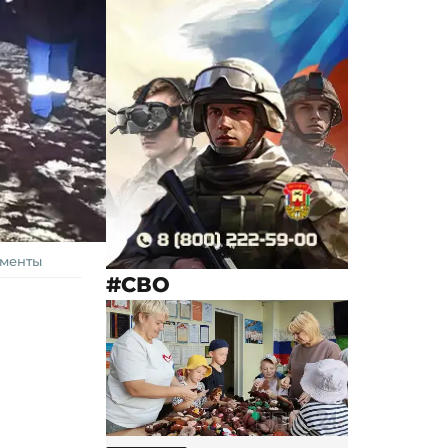
ементы
#СВО