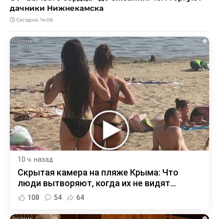
дачники Нижнекамска
Сегодня, 14:06
i
10 ч. назад
Скрытая камера на пляже Крыма: Что
люди вытворяют, когда их не видят...
108
54
64
i