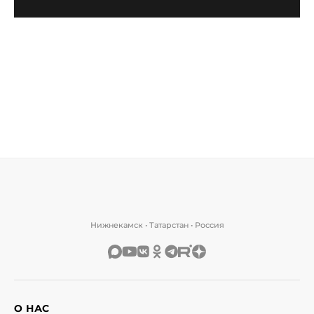
Нижнекамск • Татарстан • Россия
О НАС