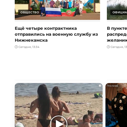
ОБЩЕСТВО
ОФИЦИА
Ещё четыре контрактника
В пункт
отправились на военную службу из
распред
Нижнекамска
желани
Сегодня, 13:34
Сегодня, 13
i