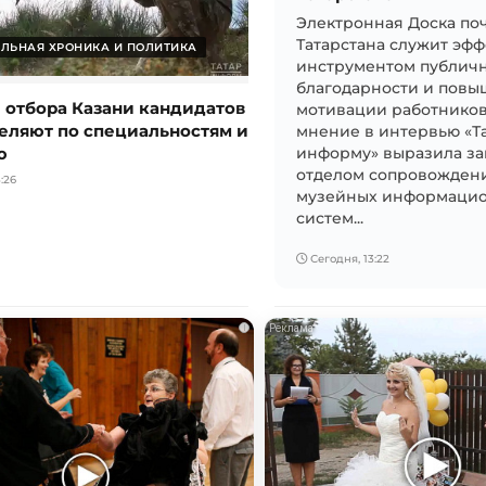
Электронная Доска по
Татарстана служит эф
ЛЬНАЯ ХРОНИКА И ПОЛИТИКА
инструментом публич
благодарности и пов
е отбора Казани кандидатов
мотивации работников 
еляют по специальностям и
мнение в интервью «Т
ю
информу» выразила з
отделом сопровожден
:26
музейных информаци
систем...
Сегодня, 13:22
i