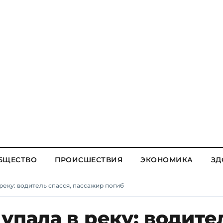
БЩЕСТВО
ПРОИСШЕСТВИЯ
ЭКОНОМИКА
ЗД
реку: водитель спасся, пассажир погиб
упала в реку: водите