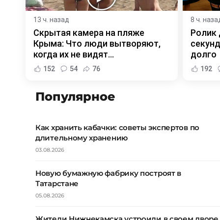
13 ч. назад
8 ч. наза
Скрытая камера на пляже
Ролик 
Крыма: Что люди вытворяют,
секунд
когда их не видят...
долго
152
54
76
192
Популярное
Как хранить кабачки: советы экспертов по
длительному хранению
03.08.2026
Новую бумажную фабрику построят в
Татарстане
05.08.2026
Жители Нижнекамска устроили в своем дворе