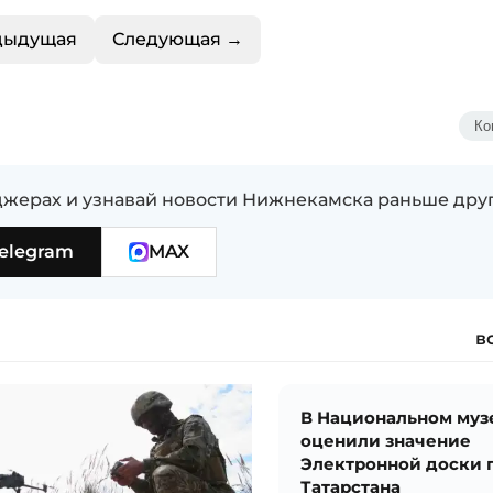
дыдущая
Следующая →
Ко
жерах и узнавай новости Нижнекамска раньше дру
elegram
MAX
в
В Национальном муз
оценили значение
Электронной доски 
Татарстана