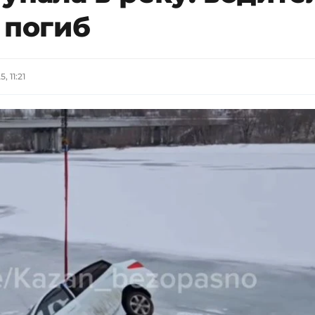
 погиб
, 11:21