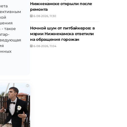
Нижнекамске открыли после
чета
ремонта
фективным
6-08-2026, 11:30
ной
ышения
Ночной шум от питбайкеров: в
- такое
мэрии Нижнекамска ответили
атар-
на обращения горожан
аведующая
ия
6-08-2026, 11:04
онных
i