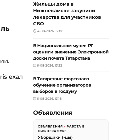
Жильцы дома в
Нижнекамске закупили
лекарства для участников
СВО
ель
4-08-2026, 17:00
В Национальном музее РТ
оценили значение Электронной
доски почета Татарстана
ии.
6-08-2026, 13:22
is ехал
В Татарстане стартовало
обучение организаторов
выборов в Госдуму
6-08-2026, 13:18
Объявления
ОБЪЯВЛЕНИЯ
»
РАБОТА В
НИЖНЕКАМСКЕ
Уборщики (-цы)