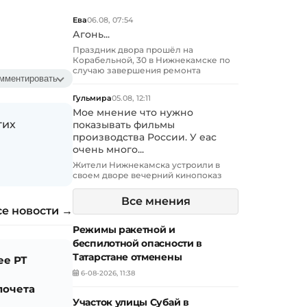
Ева
06.08, 07:54
Агонь...
Праздник двора прошёл на
Корабельной, 30 в Нижнекамске по
случаю завершения ремонта
мментировать
Гульмира
05.08, 12:11
Мое мнение что нужно
гих
показывать фильмы
производства России. У еас
очень много...
Жители Нижнекамска устроили в
своем дворе вечерний кинопоказ
Все мнения
се новости →
Режимы ракетной и
беспилотной опасности в
Татарстане отменены
ее РТ
6-08-2026, 11:38
почета
Участок улицы Субай в