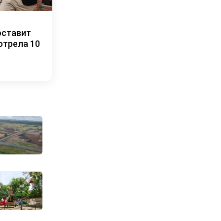
оставит
отрела 10