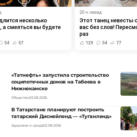
д
20 ч. назад
длится несколько
Этот танец невесты 
, а смеяться вы будете
вас без слов! Пересм
раз
54
57
129
54
77
«Татнефть» запустила строительство
соципотечных домов на Табеева в
Нижнекамске
Общество
03.08.2026
В Татарстане планируют построить
татарский Диснейленд — «Туганленд»
Здоровье и среда
02.08.2026