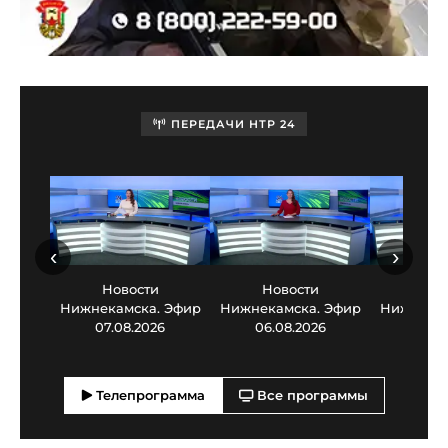
ПЕРЕДАЧИ НТР 24
‹
›
Новости
Новости
Нов
Нижнекамска. Эфир
Нижнекамска. Эфир
Нижнекам
07.08.2026
06.08.2026
05.0
Телепрограмма
Все программы