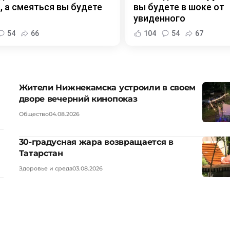
, а смеяться вы будете
вы будете в шоке от
увиденного
54
66
104
54
67
Жители Нижнекамска устроили в своем
дворе вечерний кинопоказ
Общество
04.08.2026
30-градусная жара возвращается в
Татарстан
Здоровье и среда
03.08.2026