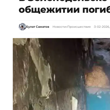
общежитии погиб
Булат Саматов
Новости
»
Происшествия
3-02-2026,