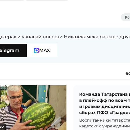
Ко
жерах и узнавай новости Нижнекамска раньше дру
elegram
MAX
в
Команда Татарстана
в плей-офф по всем 
игровым дисциплин
сборах ПФО «Гварде
Воспитанники татарст
кадетских учреждени
ВО