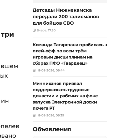
Детсады Нижнекамска
передали 200 талисманов
для бойцов СВО
Вчера, 17:30
 три
Команда Татарстана пробилась в
плей-офф по всем трём
игровым дисциплинам на
сборах ПФО «Гвардеец»
бывшем
8-08-2026, 09:44
ных
Минниханов призвал
поддерживать трудовые
династии и рабочих на фоне
чин
запуска Электронной доски
почета РТ
8-08-2026, 09:39
рпелев
Объявления
звано