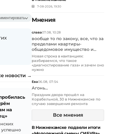
7-08-2026, 19:30
мментировать
Мнения
слава
07.08, 10:28
гих
вообще то по закону, все, что за
пределами квартиры-
общедомовое имущество и...
Новая строка в квитанциях:
разбираемся, что такое
«диагностирование газа» и зачем оно
нужно
се новости →
Ева
06.08, 07:54
Агонь...
Праздник двора прошёл на
 пробилась
Корабельной, 30 в Нижнекамске по
трём
случаю завершения ремонта
ам на
Все мнения
ец»
анских
В Нижнекамске подвели итоги
й успешно
«Молодежной смены СИБУРа»