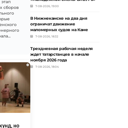
 этап
7-08-2026, 19:00
х сборов
льного
В Нижнекамске на два дня
торые
ограничат движение
зенского
маломерных судов на Каме
енерного
ла...
7-08-2026, 18:32
Трехдневная рабочая неделя
ждет татарстанцев в начале
ноября 2026 года
i
7-08-2026, 18:04
кунд, но