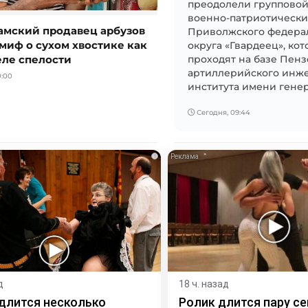
преодолели групповой
военно-патриотически
мский продавец арбузов
Приволжского федера
миф о сухом хвостике как
округа «Гвардеец», ко
еле спелости
проходят на базе Пен
артиллерийского инж
0:00
института имени генера
Сегодня, 09:44
i
д
18 ч. назад
длится несколько
Ролик длится пару се