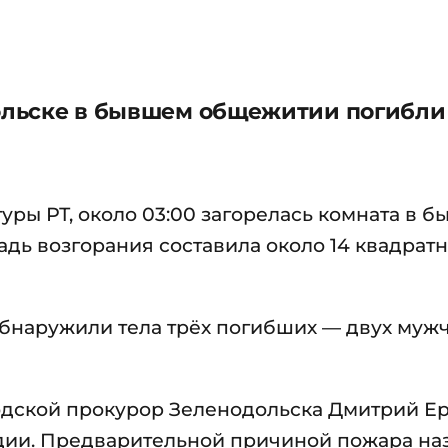
дольске в бывшем общежитии погибли
ры РТ, около 03:00 загорелась комната в 
дь возгорания составила около 14 квадрат
бнаружили тела трёх погибших — двух муж
одской прокурор Зеленодольска Дмитрий Е
едии. Предварительной причиной пожара на