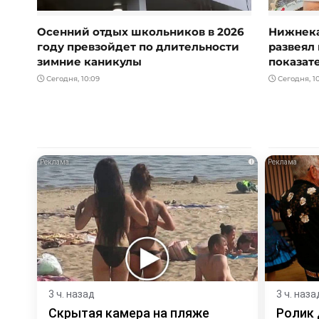
Осенний отдых школьников в 2026
Нижнека
году превзойдет по длительности
развеял 
зимние каникулы
показат
Сегодня, 10:09
Сегодня, 1
i
3 ч. назад
3 ч. наза
Скрытая камера на пляже
Ролик 