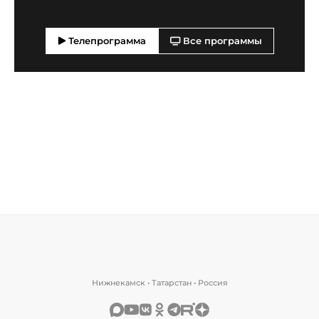
Телепрограмма
Все программы
Нижнекамск • Татарстан • Россия