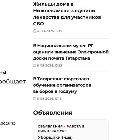
Жильцы дома в
Нижнекамске закупили
лекарства для участников
СВО
4-08-2026, 17:00
В Национальном музее РТ
оценили значение Электронной
доски почета Татарстана
6-08-2026, 13:22
на
В Татарстане стартовало
сообщает
обучение организаторов
выборов в Госдуму
6-08-2026, 13:18
Объявления
ского
ОБЪЯВЛЕНИЯ
»
РАБОТА В
НИЖНЕКАМСКЕ
Уборщики (-цы)