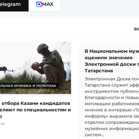
elegram
MAX
в
В Национальном муз
оценили значение
Электронной доски 
Татарстана
Электронная Доска по
Татарстана служит эф
ЛЬНАЯ ХРОНИКА И ПОЛИТИКА
инструментом публич
благодарности и пов
е отбора Казани кандидатов
мотивации работников 
еляют по специальностям и
мнение в интервью «Т
ю
информу» выразила з
отделом сопровожден
:26
музейных информаци
систем...