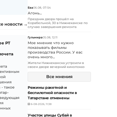
Ева
06.08, 07:54
Агонь...
Праздник двора прошёл на
Корабельной, 30 в Нижнекамске по
се новости →
случаю завершения ремонта
Гульмира
05.08, 12:11
ее РТ
Мое мнение что нужно
показывать фильмы
производства России. У еас
почета
очень много...
Жители Нижнекамска устроили в
чета
своем дворе вечерний кинопоказ
фективным
Все мнения
ной
ышения
- такое
Режимы ракетной и
атар-
беспилотной опасности в
аведующая
Татарстане отменены
ия
6-08-2026, 11:38
онных
Участок улицы Субай в