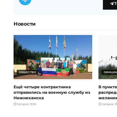
T
Новости
ОБЩЕСТВО
ОФИЦИА
Ещё четыре контрактника
В пункт
отправились на военную службу из
распред
Нижнекамска
желани
Сегодня, 13:34
Сегодня, 13