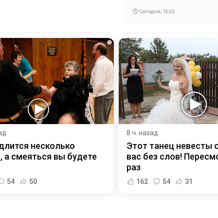
Сегодня, 13:22
i
ад
8 ч. назад
длится несколько
Этот танец невесты 
, а смеяться вы будете
вас без слов! Пересм
раз
54
50
162
54
31